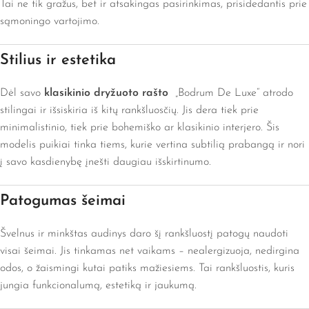
Tai ne tik gražus, bet ir atsakingas pasirinkimas, prisidedantis prie
sąmoningo vartojimo.
Stilius ir estetika
Dėl savo
klasikinio dryžuoto rašto
„Bodrum De Luxe“ atrodo
stilingai ir išsiskiria iš kitų rankšluosčių. Jis dera tiek prie
minimalistinio, tiek prie bohemiško ar klasikinio interjero. Šis
modelis puikiai tinka tiems, kurie vertina subtilią prabangą ir nori
į savo kasdienybę įnešti daugiau išskirtinumo.
Patogumas šeimai
Švelnus ir minkštas audinys daro šį rankšluostį patogų naudoti
visai šeimai. Jis tinkamas net vaikams – nealergizuoja, nedirgina
odos, o žaismingi kutai patiks mažiesiems. Tai rankšluostis, kuris
jungia funkcionalumą, estetiką ir jaukumą.