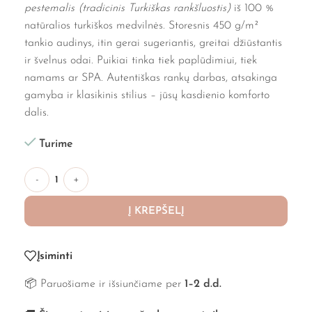
pestemalis (tradicinis Turkiškas rankšluostis)
iš 100 %
natūralios turkiškos medvilnės. Storesnis 450 g/m²
tankio audinys, itin gerai sugeriantis, greitai džiūstantis
ir švelnus odai. Puikiai tinka tiek paplūdimiui, tiek
namams ar SPA. Autentiškas rankų darbas, atsakinga
gamyba ir klasikinis stilius – jūsų kasdienio komforto
dalis.
Turime
-
+
Į KREPŠELĮ
Įsiminti
📦 Paruošiame ir išsiunčiame per
1–2 d.d.