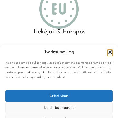
Tiekėjai iš Europos
Tvarkyti sutikimą
Mes naudojame slapukus (angl. „cookies“) ir asmens duomenis naršymo patirčiai
gerinti, reklamoms personalizuoti ir svetainės veikimui užtikrinti. Jeigu sutinkate,
prašome, paspauskite mygtuką „Leisti visus“ arba „Leisti būtinuosius“ ir naršykite
info@lene.lt
toliau. Savo sutikimą visada galėsite pakeisti.
NAVIGACIJA
Leisti visus
KATEGORIJOS
Leisti būtinuosius
INFORMACIJA
© Lene 2025. Visos teisės saugomos