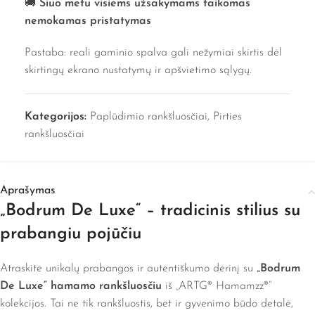
🚚
Šiuo metu visiems užsakymams taikomas
nemokamas pristatymas
Pastaba: reali gaminio spalva gali nežymiai skirtis dėl
skirtingų ekrano nustatymų ir apšvietimo sąlygų.
Kategorijos:
Paplūdimio rankšluosčiai
,
Pirties
rankšluosčiai
Aprašymas
„Bodrum De Luxe“ – tradicinis stilius su
prabangiu pojūčiu
Atraskite unikalų prabangos ir autentiškumo derinį su
„Bodrum
De Luxe“ hamamo rankšluosčiu
iš „ARTG® Hamamzz®“
kolekcijos. Tai ne tik rankšluostis, bet ir gyvenimo būdo detalė,