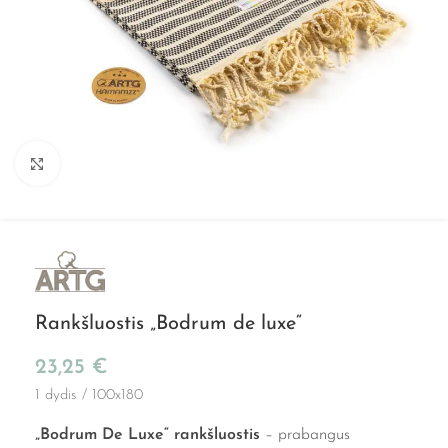
Spustelkite, kad padidintumėte
Rankšluostis „Bodrum de luxe“
23,25
€
1 dydis / 100x180
„Bodrum De Luxe“ rankšluostis
– prabangus