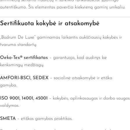
šimtmečių senumo tradiciją ir suteikia rankšluosčiui ypatingo
autentiškumo. Šis elementas paverčia kiekvieną gaminį unikaliu.
Sertifikuota kokybė ir atsakomybė
„Bodrum De Luxe“ gaminamas laikantis aukščiausių kokybės ir
tvarumo standartų:
Oeko-Tex® sertifikatas
– garantuoja, kad audinys be
kenksmingų medžiagų.
AMFORI-BSCI, SEDEX
– socialinė atsakomybė ir etiška
gamyba.
ISO 9001, 14001, 45001
– kokybės, aplinkosaugos ir darbo saugos
valdymas.
SMETA
– etiškos gamybos praktikos.