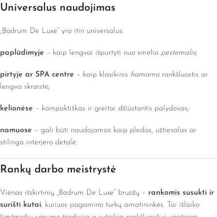
Universalus naudojimas
„Bodrum De Luxe“ yra itin universalus:
paplūdimyje
– kaip lengvai išpurtyti nuo smėlio
pestemalis
;
pirtyje ar SPA centre
– kaip klasikinis
hamamo
rankšluostis ar
lengva skraistė;
kelionėse
– kompaktiškas ir greitai džiūstantis palydovas;
namuose
– gali būti naudojamas kaip pledas, užtiesalas ar
stilinga interjero detalė.
Rankų darbo meistrystė
Vienas išskirtinių „Bodrum De Luxe“ bruožų –
rankomis susukti ir
surišti kutai
, kuriuos pagamino turkų amatininkės. Tai išlaiko