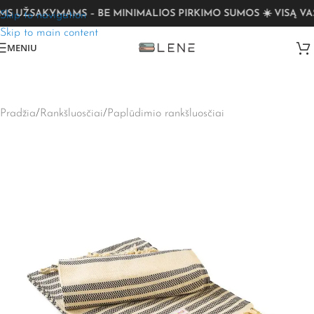
 UŽSAKYMAMS – BE MINIMALIOS PIRKIMO SUMOS ☀️ VISĄ VAS
Skip to navigation
Skip to main content
MENIU
Pradžia
/
Rankšluosčiai
/
Paplūdimio rankšluosčiai