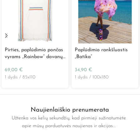
Pirties, paplūdimio pončas
Paplūdimio rankšluostis
vyrams „Rainbow” dovanų
„Batika”
dėžutėje
69,00
€
34,90
€
1 dydis / 85x110
1 dydis / 100x180
Naujienlaiškio prenumerata
Užtenka vos kelių sekundžių, kad pirmieji sužinotumėte
apie mūsų parduotuvės naujienas ir akcijas...