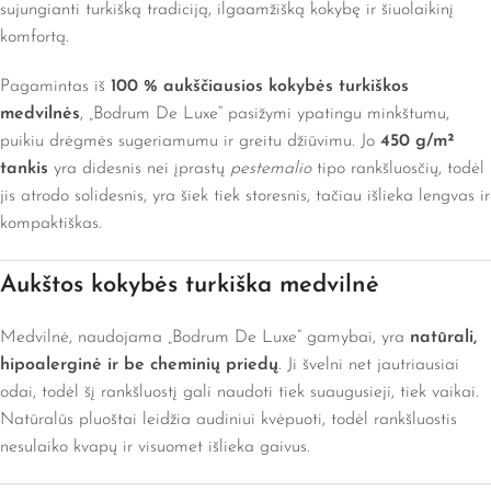
sujungianti turkišką tradiciją, ilgaamžišką kokybę ir šiuolaikinį
komfortą.
Pagamintas iš
100 % aukščiausios kokybės turkiškos
medvilnės
, „Bodrum De Luxe“ pasižymi ypatingu minkštumu,
puikiu drėgmės sugeriamumu ir greitu džiūvimu. Jo
450 g/m²
tankis
yra didesnis nei įprastų
pestemalio
tipo rankšluosčių, todėl
jis atrodo solidesnis, yra šiek tiek storesnis, tačiau išlieka lengvas ir
kompaktiškas.
Aukštos kokybės turkiška medvilnė
Medvilnė, naudojama „Bodrum De Luxe“ gamybai, yra
natūrali,
hipoalerginė ir be cheminių priedų
. Ji švelni net jautriausiai
odai, todėl šį rankšluostį gali naudoti tiek suaugusieji, tiek vaikai.
Natūralūs pluoštai leidžia audiniui kvėpuoti, todėl rankšluostis
nesulaiko kvapų ir visuomet išlieka gaivus.