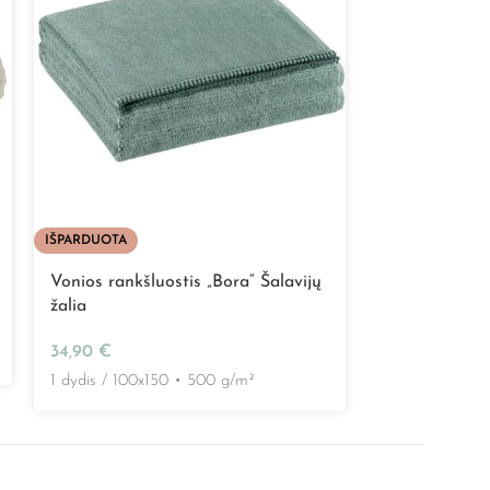
IŠPARDUOTA
Vonios rankšl
pilkas
Vonios rankšluostis „Bora“ Šalavijų
žalia
Nuo
4,95
€
i
34,90
€
3 skirtingi dydž
1 dydis / 100x150
•
500 g/m²