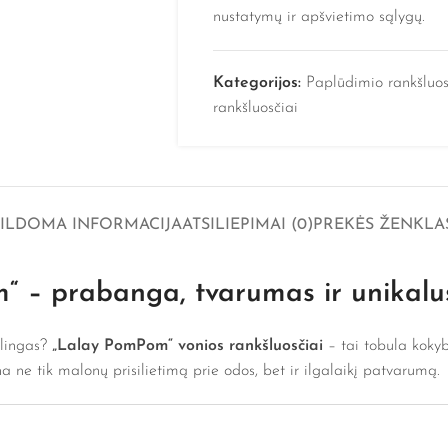
nustatymų ir apšvietimo sąlygų.
Kategorijos:
Paplūdimio rankšluos
rankšluosčiai
PILDOMA INFORMACIJA
ATSILIEPIMAI (0)
PREKĖS ŽENKLA
m“ – prabanga, tvarumas ir unikal
tilingas?
„Lalay PomPom“ vonios rankšluosčiai
– tai tobula kokyb
rina ne tik malonų prisilietimą prie odos, bet ir ilgalaikį patvarumą.