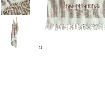
Spustelkite, kad padidintumėte