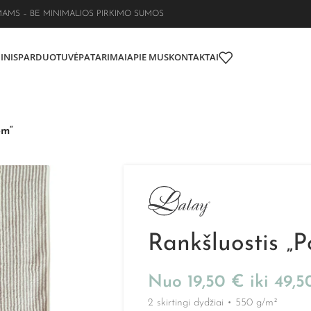
MAMS – BE MINIMALIOS PIRKIMO SUMOS
INIS
PARDUOTUVĖ
PATARIMAI
APIE MUS
KONTAKTAI
om“
Rankšluostis „
Nuo
19,50
€
iki
49,
2 skirtingi dydžiai
•
550 g/m²