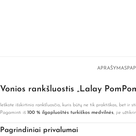
APRAŠYMAS
PA
Vonios rankšluostis „Lalay PomPo
Ieškote išskirtinio rankšluosčio, kuris būtų ne tik praktiškas, bet ir s
Pagaminti iš
100 % ilgapluoštės turkiškos medvilnės
, jie užtik
Pagrindiniai privalumai