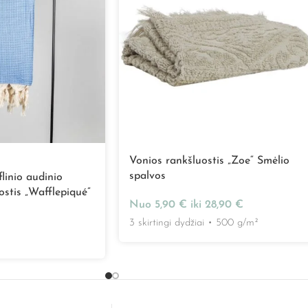
Vonios rankšluostis „Zoe“ Smėlio
spalvos
linio audinio
stis „Wafflepiqué”
Nuo
5,90
€
iki
28,90
€
3 skirtingi dydžiai
•
500 g/m²