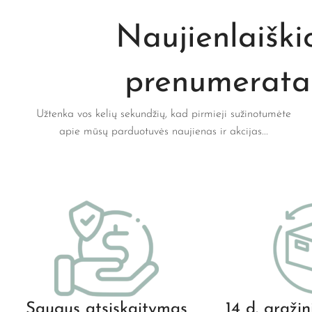
Naujienlaiški
prenumerata
Užtenka vos kelių sekundžių, kad pirmieji sužinotumėte
apie mūsų parduotuvės naujienas ir akcijas...
Saugus atsiskaitymas
14 d. grąži