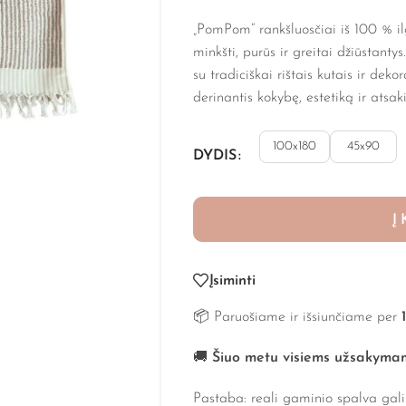
„PomPom“ rankšluosčiai iš 100 % il
minkšti, purūs ir greitai džiūstanty
su tradiciškai rištais kutais ir deko
derinantis kokybę, estetiką ir ats
100x180
45x90
DYDIS
Į
Įsiminti
📦 Paruošiame ir išsiunčiame per
🚚
Šiuo metu visiems užsakyma
Pastaba: reali gaminio spalva gali 