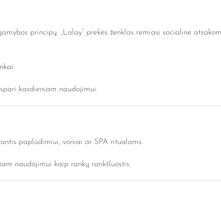
ų gamybos principų. „Lalay“ prekės ženklas remiasi socialine atsakom
nkai.
tspari kasdieniam naudojimui.
nkantis paplūdimiui, voniai ar SPA ritualams.
am naudojimui kaip rankų rankšluostis.