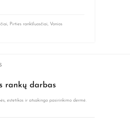
čiai
,
Pirties rankšluosčiai
,
Vonios
S
us rankų darbas
ės, estetikos ir atsakingo pasirinkimo dermė.