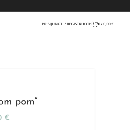
PRISIJUNGTI / REGISTRUOTIS
0
/
0,00
€
Pom pom“
50
€