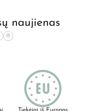
sų naujienas
ai
Tiekėjai iš Europos