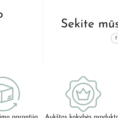
o
Sekite mū
nimo garantija
Aukštos kokybės produkt