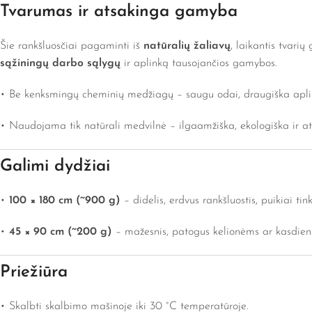
Tvarumas ir atsakinga gamyba
Šie rankšluosčiai pagaminti iš
natūralių žaliavų
, laikantis tvari
sąžiningų darbo sąlygų
ir aplinką tausojančios gamybos.
• Be kenksmingų cheminių medžiagų – saugu odai, draugiška apli
• Naudojama tik natūrali medvilnė – ilgaamžiška, ekologiška ir a
Galimi dydžiai
•
100 × 180 cm (~900 g)
– didelis, erdvus rankšluostis, puikiai ti
•
45 × 90 cm (~200 g)
– mažesnis, patogus kelionėms ar kasdieni
Priežiūra
• Skalbti skalbimo mašinoje iki 30 °C temperatūroje.