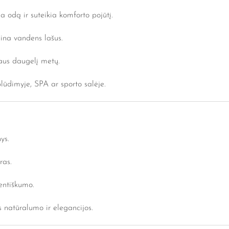
 odą ir suteikia komforto pojūtį.
ina vandens lašus.
rnaus daugelį metų.
lūdimyje, SPA ar sporto salėje.
ys.
ras.
entiškumo.
s natūralumo ir elegancijos.