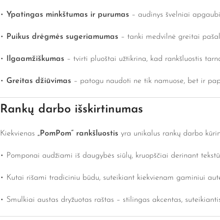
•
Ypatingas minkštumas ir purumas
– audinys švelniai apgaubia
•
Puikus drėgmės sugeriamumas
– tanki medvilnė greitai pašal
•
Ilgaamžiškumas
– tvirti pluoštai užtikrina, kad rankšluostis ta
•
Greitas džiūvimas
– patogu naudoti ne tik namuose, bet ir pap
Rankų darbo išskirtinumas
Kiekvienas
„PomPom“ rankšluostis
yra unikalus rankų darbo kūrin
• Pomponai audžiami iš daugybės siūlų, kruopščiai derinant tekstū
• Kutai rišami tradiciniu būdu, suteikiant kiekvienam gaminiui aut
• Smulkiai austas dryžuotas raštas – stilingas akcentas, suteikianti