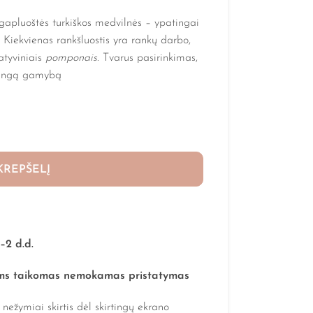
gapluoštės turkiškos medvilnės – ypatingai
s. Kiekvienas rankšluostis yra rankų darbo,
ratyviniais
pomponais
. Tvarus pasirinkimas,
akingą gamybą
 KREPŠELĮ
1–2 d.d.
ms taikomas nemokamas pristatymas
nežymiai skirtis dėl skirtingų ekrano