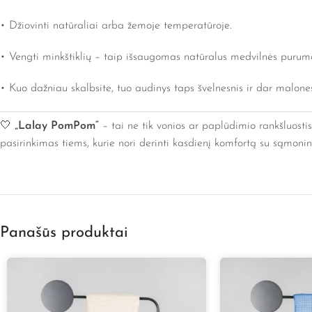
• Džiovinti natūraliai arba žemoje temperatūroje.
• Vengti minkštiklių – taip išsaugomas natūralus medvilnės purum
• Kuo dažniau skalbsite, tuo audinys taps švelnesnis ir dar malonesn
🤍
„Lalay PomPom“
– tai ne tik vonios ar paplūdimio rankšluostis
pasirinkimas tiems, kurie nori derinti kasdienį komfortą su sąmoni
Panašūs produktai