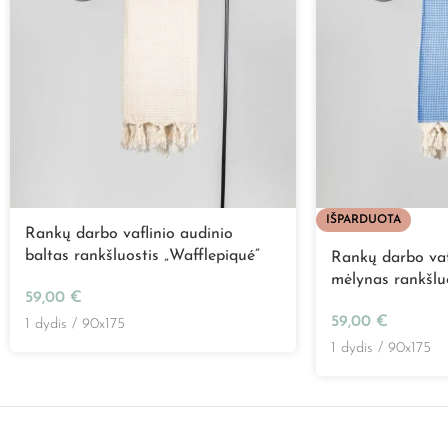
IŠPARDUOTA
Rankų darbo vaflinio audinio
baltas rankšluostis „Wafflepiqué”
Rankų darbo vaf
mėlynas rankšluo
59,00
€
59,00
€
1 dydis / 90x175
1 dydis / 90x175