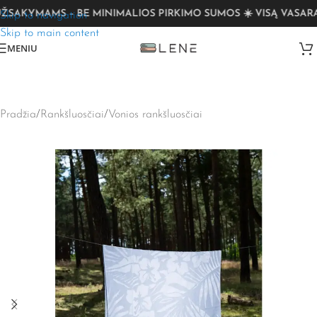
AKYMAMS – BE MINIMALIOS PIRKIMO SUMOS ☀️ VISĄ VASARĄ 
Skip to navigation
Skip to main content
MENIU
Pradžia
/
Rankšluosčiai
/
Vonios rankšluosčiai