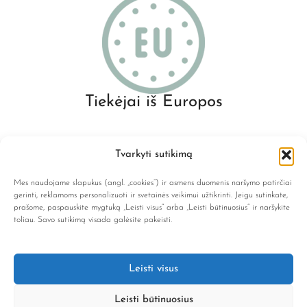
Tiekėjai iš Europos
Tvarkyti sutikimą
Mes naudojame slapukus (angl. „cookies“) ir asmens duomenis naršymo patirčiai
gerinti, reklamoms personalizuoti ir svetainės veikimui užtikrinti. Jeigu sutinkate,
prašome, paspauskite mygtuką „Leisti visus“ arba „Leisti būtinuosius“ ir naršykite
info@lene.lt
toliau. Savo sutikimą visada galėsite pakeisti.
NAVIGACIJA
Leisti visus
KATEGORIJOS
Leisti būtinuosius
INFORMACIJA