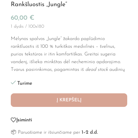
Rankšluostis „Jungle”
60,00
€
1 dydis / 100x180
Mėlynos spalvos „Jungle“ žakardo paplūdimio
rankšluostis iš 100 % turkiškos medvilnės – švelnus,
purios tekstūros ir itin komfortiškas. Greitai sugeria
vandenį, išlieka minkštas dėl necheminio apdorojimo.
Tvarus pasirinkimas, pagamintas iš
dead stock
audinių
Turime
Į KREPŠELĮ
Įsiminti
📦 Paruošiame ir išsiunčiame per
1–2 d.d.