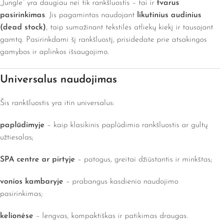
„Jungle“ yra daugiau nei tik rankšluostis – tai ir
tvarus
pasirinkimas
. Jis pagamintas naudojant
likutinius audinius
(dead stock)
, taip sumažinant tekstilės atliekų kiekį ir tausojant
gamtą. Pasirinkdami šį rankšluostį, prisidedate prie atsakingos
gamybos ir aplinkos išsaugojimo.
Universalus naudojimas
Šis rankšluostis yra itin universalus:
paplūdimyje
– kaip klasikinis paplūdimio rankšluostis ar gultų
užtiesalas;
SPA centre ar pirtyje
– patogus, greitai džiūstantis ir minkštas;
vonios kambaryje
– prabangus kasdienio naudojimo
pasirinkimas;
kelionėse
– lengvas, kompaktiškas ir patikimas draugas.