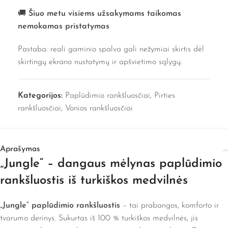
🚚
Šiuo metu visiems užsakymams taikomas
nemokamas pristatymas
Pastaba: reali gaminio spalva gali nežymiai skirtis dėl
skirtingų ekrano nustatymų ir apšvietimo sąlygų.
Kategorijos:
Paplūdimio rankšluosčiai
,
Pirties
rankšluosčiai
,
Vonios rankšluosčiai
Aprašymas
„Jungle“ – dangaus mėlynas paplūdimio
rankšluostis iš turkiškos medvilnės
„Jungle“ paplūdimio rankšluostis
– tai prabangos, komforto ir
tvarumo derinys. Sukurtas iš 100 % turkiškos medvilnės, jis