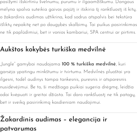
pasižymi išskirtiniu švelnumu, purumu ir ilgaamžiškumu. Dangaus
mėlyna spalva suteikia gaivos pojūtį ir išskiria šį rankšluostį iš kitų,
o žakardinis audimas užtikrina, kad sodrus atspalvis bei tekstūra
išliktų nepakitę net po daugybės skalbimų. Tai puikus pasirinkimas
ne tik paplūdimiui, bet ir vonios kambariui, SPA centrui ar pirtims.
Aukštos kokybės turkiška medvilnė
„Jungle“ gamybai naudojama
100 % turkiška medvilnė
, kuri
garsėja ypatingu minkštumu ir tvirtumu. Medvilnės pluoštai yra
ilgesni, todėl audinys tampa tankesnis, puresnis ir atsparesnis
nusidėvėjimui. Be to, ši medžiaga puikiai sugeria drėgmę, leidžia
odai kvėpuoti ir greitai džiūsta. Tai daro rankšluostį ne tik patogų,
bet ir sveiką pasirinkimą kasdieniam naudojimui.
Žakardinis audimas – elegancija ir
patvarumas