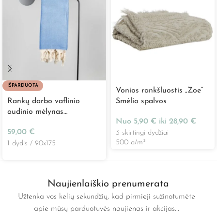
IŠPARDUOTA
Vonios rankšluostis „Zoe“
Rankų darbo vaflinio
Smėlio spalvos
audinio mėlynas
Nuo
5,90
€
iki
28,90
€
rankšluostis „Wafflepiqué”
59,00
€
3 skirtingi dydžiai
500 g/m²
1 dydis / 90x175
Naujienlaiškio prenumerata
Užtenka vos kelių sekundžių, kad pirmieji sužinotumėte
apie mūsų parduotuvės naujienas ir akcijas...