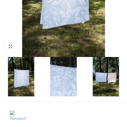
Spustelkite, kad padidintumėte