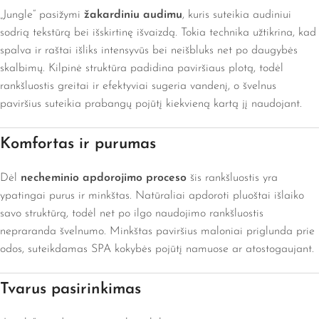
„Jungle“ pasižymi
žakardiniu audimu
, kuris suteikia audiniui
sodrią tekstūrą bei išskirtinę išvaizdą. Tokia technika užtikrina, kad
spalva ir raštai išliks intensyvūs bei neišbluks net po daugybės
skalbimų. Kilpinė struktūra padidina paviršiaus plotą, todėl
rankšluostis greitai ir efektyviai sugeria vandenį, o švelnus
paviršius suteikia prabangų pojūtį kiekvieną kartą jį naudojant.
Komfortas ir purumas
Dėl
necheminio apdorojimo proceso
šis rankšluostis yra
ypatingai purus ir minkštas. Natūraliai apdoroti pluoštai išlaiko
savo struktūrą, todėl net po ilgo naudojimo rankšluostis
nepraranda švelnumo. Minkštas paviršius maloniai priglunda prie
odos, suteikdamas SPA kokybės pojūtį namuose ar atostogaujant.
Tvarus pasirinkimas