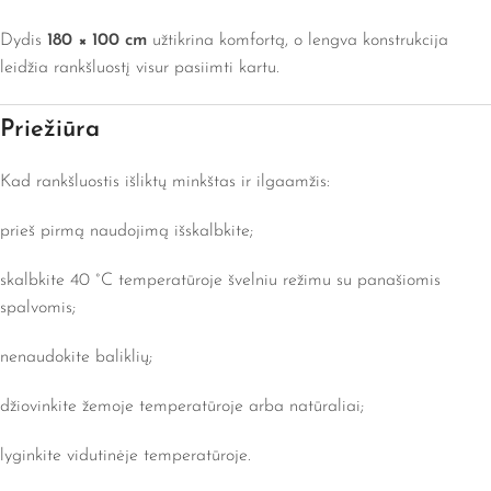
Dydis
180 × 100 cm
užtikrina komfortą, o lengva konstrukcija
leidžia rankšluostį visur pasiimti kartu.
Priežiūra
Kad rankšluostis išliktų minkštas ir ilgaamžis:
prieš pirmą naudojimą išskalbkite;
skalbkite 40 °C temperatūroje švelniu režimu su panašiomis
spalvomis;
nenaudokite baliklių;
džiovinkite žemoje temperatūroje arba natūraliai;
lyginkite vidutinėje temperatūroje.