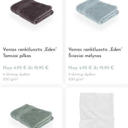
Vonios rankšluostis „Eden”
Vonios rankšluostis „Eden”
Tamsiai pilkas
Šviesiai mėlynas
Nuo
4,95
€
iki
19,95
€
Nuo
4,95
€
iki
19,95
€
4 skirtingi dydžiai
4 skirtingi dydžiai
500 g/m²
500 g/m²