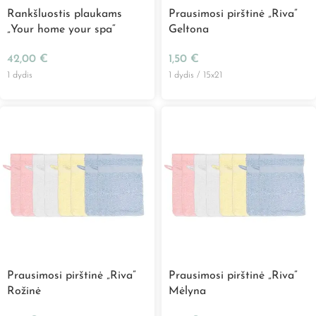
Rankšluostis plaukams
Prausimosi pirštinė „Riva”
„Your home your spa“
Geltona
42,00
€
1,50
€
1 dydis
1 dydis / 15x21
Prausimosi pirštinė „Riva”
Prausimosi pirštinė „Riva”
Rožinė
Mėlyna