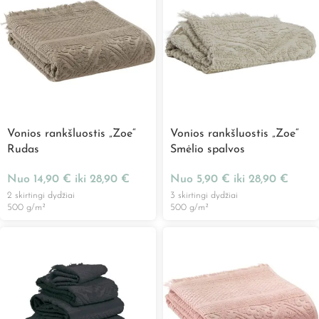
Vonios rankšluostis „Zoe“
Vonios rankšluostis „Zoe“
Rudas
Smėlio spalvos
Nuo
14,90
€
iki
28,90
€
Nuo
5,90
€
iki
28,90
€
2 skirtingi dydžiai
3 skirtingi dydžiai
500 g/m²
500 g/m²