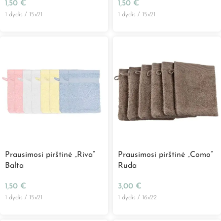
1,50
€
1,50
€
1 dydis / 15x21
1 dydis / 15x21
Prausimosi pirštinė „Riva”
Prausimosi pirštinė „Como”
Balta
Ruda
1,50
€
3,00
€
1 dydis / 15x21
1 dydis / 16x22