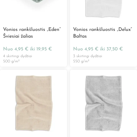
Vonios rankšluostis „Eden”
Vonios rankšluostis „Delux”
Šviesiai žalias
Baltas
Nuo
4,95
€
iki
19,95
€
Nuo
4,95
€
iki
37,50
€
4 skirtingi dydžiai
3 skirtingi dydžiai
500 g/m²
550 g/m²