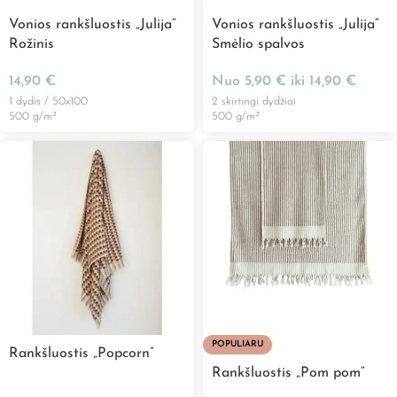
Vonios rankšluostis „Julija“
Vonios rankšluostis „Julija“
Rožinis
Smėlio spalvos
14,90
€
Nuo
5,90
€
iki
14,90
€
1 dydis / 50x100
2 skirtingi dydžiai
500 g/m²
500 g/m²
POPULIARU
Rankšluostis „Popcorn”
Rankšluostis „Pom pom“