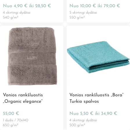
Nuo
4,90
€
iki
28,50
€
Nuo
10,00
€
iki
79,00
€
4 skirtingi dydžiai
5 skirtingi dydžiai
540 g/m²
550 g/m²
Vonios rankšluostis
Vonios rankšluostis „Bora“
„Organic elegance”
Turkio spalvos
55,00
€
Nuo
5,50
€
iki
34,90
€
1 dydis / 70x140
4 skirtingi dydžiai
650 g/m²
500 g/m²