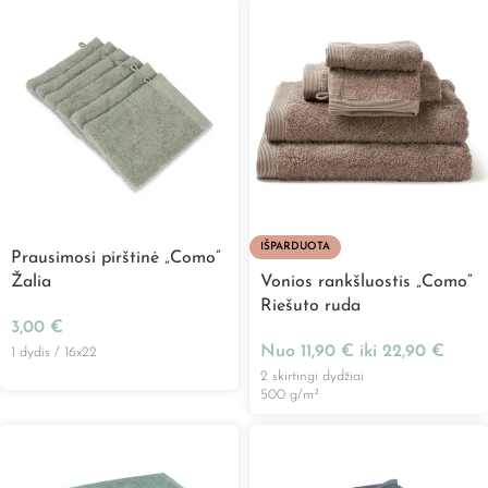
IŠPARDUOTA
Prausimosi pirštinė „Como”
Žalia
Vonios rankšluostis „Como”
Riešuto ruda
3,00
€
Nuo
11,90
€
iki
22,90
€
1 dydis / 16x22
2 skirtingi dydžiai
500 g/m²