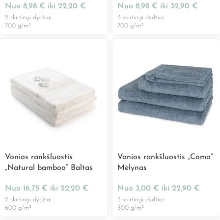
Nuo
8,98
€
iki
22,20
€
Nuo
8,98
€
iki
32,90
€
2 skirtingi dydžiai
3 skirtingi dydžiai
700 g/m²
700 g/m²
Vonios rankšluostis
Vonios rankšluostis „Como”
„Natural bamboo” Baltas
Mėlynas
Nuo
16,75
€
iki
22,20
€
Nuo
3,00
€
iki
22,90
€
2 skirtingi dydžiai
3 skirtingi dydžiai
600 g/m²
500 g/m²