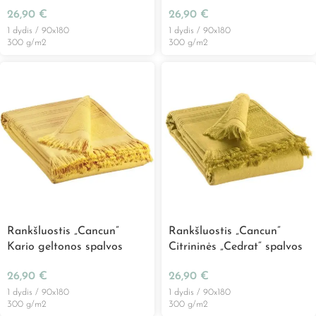
(Curacao)
26,90
€
26,90
€
1 dydis / 90x180
1 dydis / 90x180
300 g/m2
300 g/m2
Rankšluostis „Cancun”
Rankšluostis „Cancun”
Kario geltonos spalvos
Citrininės „Cedrat“ spalvos
26,90
€
26,90
€
1 dydis / 90x180
1 dydis / 90x180
300 g/m2
300 g/m2