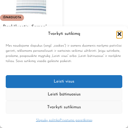
IŠPARDUOTA
Rankšluostis „Samoa”
Tvarkyti sutikimą
39,90
€
Mes naudojame slapukus (angl. „cookies“) ir asmens duomenis naršymo patirčiai
gerinti, reklamoms personalizuoti ir svetainės veikimui užtikrinti. Jeigu sutinkate,
1 dydis / 100x200
prašome, paspauskite mygtuką „Leisti visus“ arba „Leisti būtinuosius“ ir naršykite
toliau. Savo sutikimą visada galėsite pakeisti.
Prabangūs ir kokybiški vonios
rankšluosčiai iš Europos
Leisti visus
Vonios rankšluosčiai
– tai ne tik praktiškas vonios kambario
Leisti būtinuosius
atributas, bet ir komforto, estetikos bei kokybės ženklas. Mūsų
asortimente rasite aukštos kokybės gaminius, sukurtus Europos
Tvarkyti sutikimus
tiekėjų, kuriems būdingas dėmesys kiekvienai detalei – nuo siūlės
iki tekstūros bei sugeriamumo.
Slapukų politika
Privatumo pareiškimas
rduotuvė
Filtrai
Norų sąrašas
Krepšelis
Paskyra