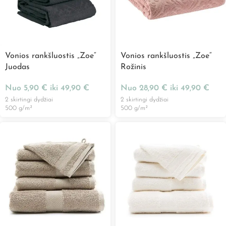
Vonios rankšluostis „Zoe“
Vonios rankšluostis „Zoe“
Juodas
Rožinis
Nuo
5,90
€
iki
49,90
€
Nuo
28,90
€
iki
49,90
€
2 skirtingi dydžiai
2 skirtingi dydžiai
500 g/m²
500 g/m²