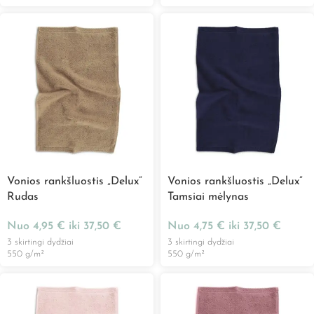
Vonios rankšluostis „Delux”
Vonios rankšluostis „Delux”
Rudas
Tamsiai mėlynas
Nuo
4,95
€
iki
37,50
€
Nuo
4,75
€
iki
37,50
€
3 skirtingi dydžiai
3 skirtingi dydžiai
550 g/m²
550 g/m²