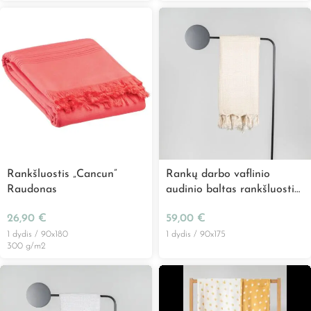
Rankšluostis „Cancun”
Rankų darbo vaflinio
Raudonas
audinio baltas rankšluostis
„Wafflepiqué”
26,90
€
59,00
€
1 dydis / 90x180
1 dydis / 90x175
300 g/m2