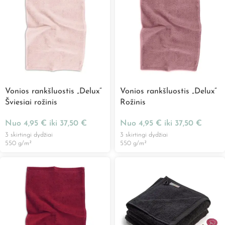
Vonios rankšluostis „Delux”
Vonios rankšluostis „Delux”
Šviesiai rožinis
Rožinis
Nuo
4,95
€
iki
37,50
€
Nuo
4,95
€
iki
37,50
€
3 skirtingi dydžiai
3 skirtingi dydžiai
550 g/m²
550 g/m²