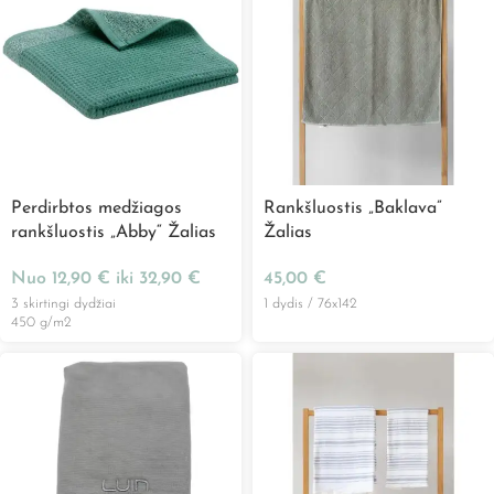
Perdirbtos medžiagos
Rankšluostis „Baklava”
rankšluostis „Abby“ Žalias
Žalias
Nuo
12,90
€
iki
32,90
€
45,00
€
3 skirtingi dydžiai
1 dydis / 76x142
450 g/m2