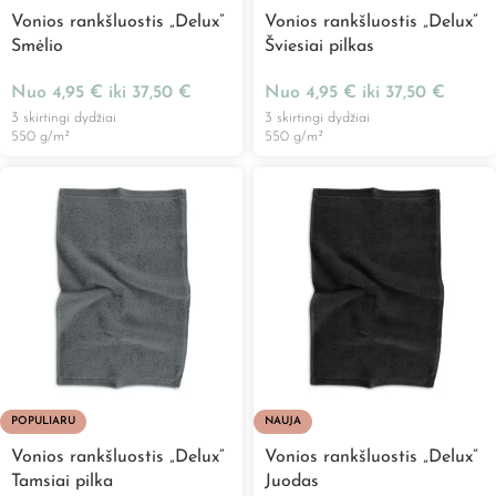
Vonios rankšluostis „Delux”
Vonios rankšluostis „Delux”
Smėlio
Šviesiai pilkas
Nuo
4,95
€
iki
37,50
€
Nuo
4,95
€
iki
37,50
€
3 skirtingi dydžiai
3 skirtingi dydžiai
550 g/m²
550 g/m²
POPULIARU
NAUJA
Vonios rankšluostis „Delux”
Vonios rankšluostis „Delux”
Tamsiai pilka
Juodas