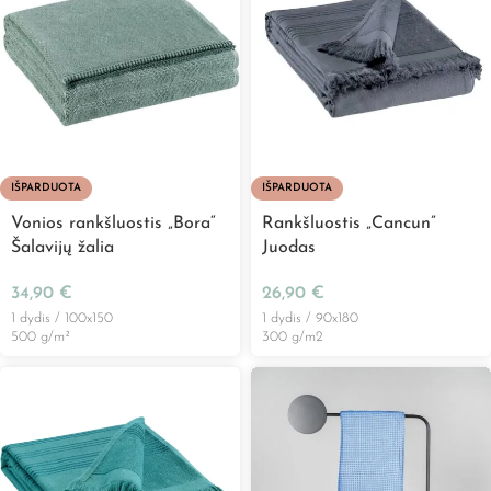
IŠPARDUOTA
IŠPARDUOTA
Vonios rankšluostis „Bora“
Rankšluostis „Cancun”
Šalavijų žalia
Juodas
34,90
€
26,90
€
1 dydis / 100x150
1 dydis / 90x180
500 g/m²
300 g/m2