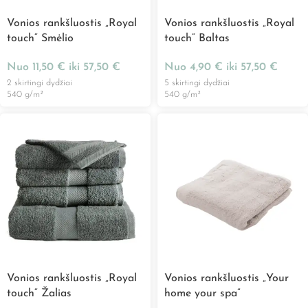
Vonios rankšluostis „Royal
Vonios rankšluostis „Royal
touch“ Smėlio
touch“ Baltas
Nuo
11,50
€
iki
57,50
€
Nuo
4,90
€
iki
57,50
€
2 skirtingi dydžiai
5 skirtingi dydžiai
540 g/m²
540 g/m²
Vonios rankšluostis „Royal
Vonios rankšluostis „Your
touch“ Žalias
home your spa”