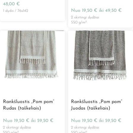
48,00
€
Nuo
19,50
€
iki
49,50
€
1 dydis / 76x142
2 skirtingi dydžiai
550 g/m²
Rankšluostis „Pom pom”
Rankšluostis „Pom pom”
Rudas (taškeliais)
Juodas (taškeliais)
Nuo
19,50
€
iki
59,50
€
Nuo
19,50
€
iki
59,50
€
2 skirtingi dydžiai
2 skirtingi dydžiai
550 g/m²
550 g/m²