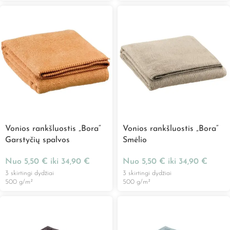
Vonios rankšluostis „Bora“
Vonios rankšluostis „Bora“
Garstyčių spalvos
Smėlio
Nuo
5,50
€
iki
34,90
€
Nuo
5,50
€
iki
34,90
€
3 skirtingi dydžiai
3 skirtingi dydžiai
500 g/m²
500 g/m²