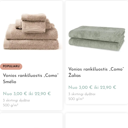
POPULIARU
Vonios rankšluostis „Como”
Vonios rankšluostis „Como”
Žalias
Smėlio
Nuo
3,00
€
iki
22,90
€
Nuo
3,00
€
iki
22,90
€
3 skirtingi dydžiai
500 g/m²
3 skirtingi dydžiai
500 g/m²