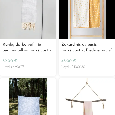
Rankų darbo vaflinio
Žakardinis dvipusis
audinio pilkas rankšluostis
rankšluostis „Pied-de-poule”
„Wafflepiqué”
59,00
€
45,00
€
1 dydis / 90x175
1 dydis / 100x180