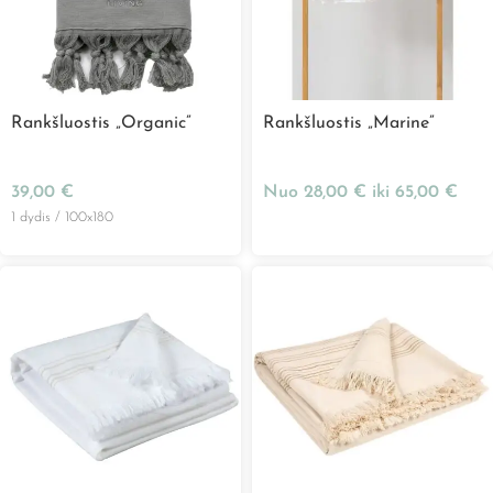
Rankšluostis „Organic”
Rankšluostis „Marine”
39,00
€
Nuo
28,00
€
iki
65,00
€
1 dydis / 100x180