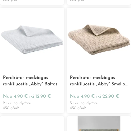
Perdirbtos medžiagos
Perdirbtos medžiagos
rankšluostis „Abby” Baltas
rankšluostis „Abby” Smėlio
spalvos
Nuo
4,90
€
iki
12,90
€
Nuo
4,90
€
iki
22,90
€
2 skirtingi dydžiai
3 skirtingi dydžiai
450 g/m2
450 g/m2