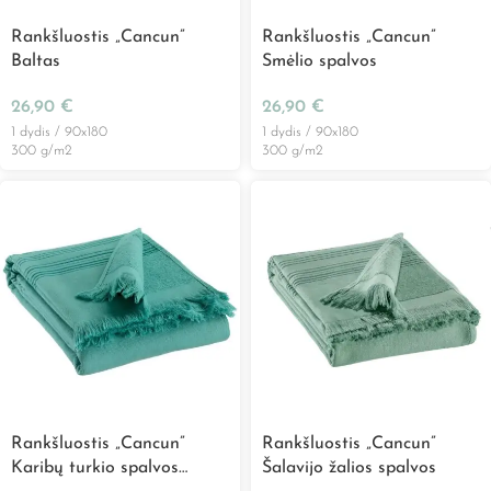
Rankšluostis „Cancun”
Rankšluostis „Cancun”
Baltas
Smėlio spalvos
26,90
€
26,90
€
1 dydis / 90x180
1 dydis / 90x180
300 g/m2
300 g/m2
Rankšluostis „Cancun”
Rankšluostis „Cancun”
Karibų turkio spalvos
Šalavijo žalios spalvos