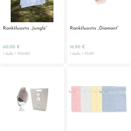
Rankšluostis „Jungle”
Rankšluostis „Diamant”
60,00
€
16,90
€
1 dydis / 100x180
1 dydis / 45x90