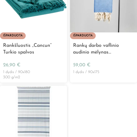
IŠPARDUOTA
IŠPARDUOTA
Rankšluostis „Cancun”
Rankų darbo vaflinio
Turkio spalvos
audinio mėlynas
rankšluostis „Wafflepiqué”
26,90
€
59,00
€
1 dydis / 90x180
1 dydis / 90x175
300 g/m2