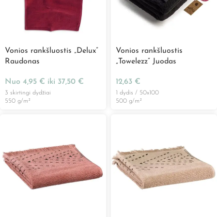
Vonios rankšluostis „Delux”
Vonios rankšluostis
Raudonas
„Towelezz” Juodas
Nuo
4,95
€
iki
37,50
€
12,63
€
3 skirtingi dydžiai
1 dydis / 50x100
550 g/m²
500 g/m²