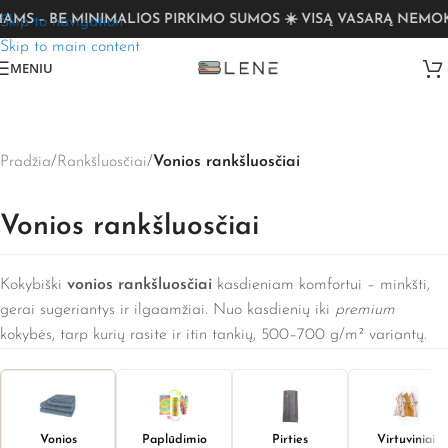
☀️ V
Skip to navigation
Skip to main content
MENIU
Pradžia
/
Rankšluosčiai
/
Vonios rankšluosčiai
Vonios rankšluosčiai
Kokybiški
vonios rankšluosčiai
kasdieniam komfortui – minkšti,
gerai sugeriantys ir ilgaamžiai. Nuo kasdienių iki
premium
kokybės, tarp kurių rasite ir itin tankių, 500–700 g/m² variantų.
Vonios
Paplūdimio
Pirties
Virtuviniai