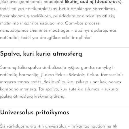
„Baklava“ gaminamas naudojant
likutinį audinį (dead stock)
,
todėl tai yra ne tik praktiškas, bet ir atsakingas sprendimas.
Pasirinkdami šį rankšluostį, prisidedate prie tekstilės atliekų
mažinimo ir gamtos išsaugojimo. Gamybos procese
nenaudojamos cheminės medžiagos – audinys apdorojamas
natūraliai, todėl yra draugiškas odai ir aplinkai.
Spalva, kuri kuria atmosferą
Samanų žalia spalva simbolizuoja ryšį su gamta, ramybę ir
natūralią harmoniją. Ji dera tiek su šviesiais, tiek su tamsesniais
interjero tonais, todėl „Baklava“ puikiai įsilieja į bet kokį vonios
kambario interjerą. Tai spalva, kuri suteikia šilumos ir sukuria
jaukią atmosferą kiekvieną dieną.
Universalus pritaikymas
Šis rankšluostis yra itin universalus – tinkamas naudoti ne tik