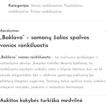
Kategorijos:
Vonios rankšluosčiai
,
Paplūdimio
rankšluosčiai
,
Pirties rankšluosčiai
Aprašymas
„Baklava“ – samanų žalios spalvos
vonios rankšluostis
„Baklava“ vonios rankšluostis
– tai švelnumo, prabangos ir
natūralumo derinys. Įkvėptas turkiško deserto baklavos, šis
rankšluostis pasižymi unikaliu raštu ir kilpine tekstūra, kuri ne tik
atrodo elegantiškai, bet ir užtikrina ypatingą švelnumą bei
efektyvų drėgmės sugėrimą. Samanų žalios spalvos tonas suteikia
interjerui ramybės, jaukumo ir natūralios harmonijos.
Aukštos kokybės turkiška medvilnė