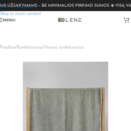
S UŽSAKYMAMS – BE MINIMALIOS PIRKIMO SUMOS ☀️ VISĄ VAS
Skip to navigation
Skip to main content
MENIU
Pradžia
/
Rankšluosčiai
/
Vonios rankšluosčiai