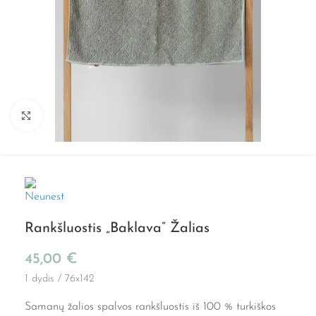
Spustelkite, kad padidintumėte
Rankšluostis „Baklava” Žalias
45,00
€
1 dydis / 76x142
Samanų žalios spalvos rankšluostis iš 100 % turkiškos