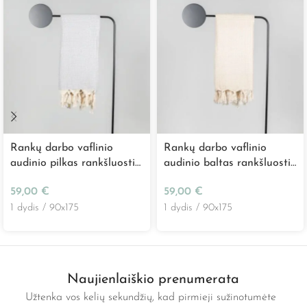
Rankų darbo vaflinio
Rankų darbo vaflinio
audinio pilkas rankšluostis
audinio baltas rankšluostis
„Wafflepiqué”
„Wafflepiqué”
59,00
€
59,00
€
1 dydis / 90x175
1 dydis / 90x175
Naujienlaiškio prenumerata
Užtenka vos kelių sekundžių, kad pirmieji sužinotumėte