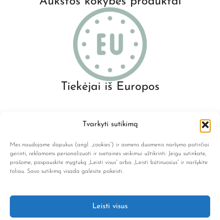
Aukštos kokybės produktai
Tiekėjai iš Europos
Tvarkyti sutikimą
Mes naudojame slapukus (angl. „cookies“) ir asmens duomenis naršymo patirčiai
gerinti, reklamoms personalizuoti ir svetainės veikimui užtikrinti. Jeigu sutinkate,
prašome, paspauskite mygtuką „Leisti visus“ arba „Leisti būtinuosius“ ir naršykite
info@lene.lt
toliau. Savo sutikimą visada galėsite pakeisti.
NAVIGACIJA
Leisti visus
KATEGORIJOS