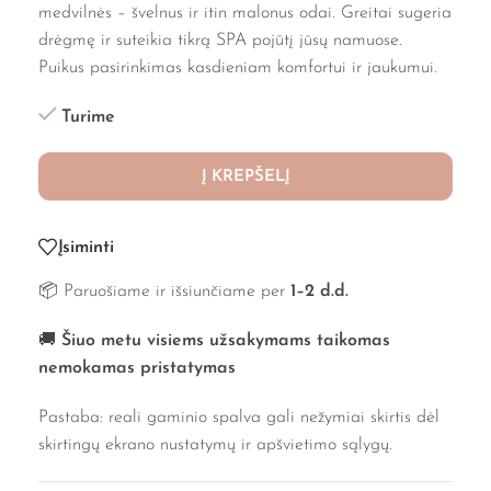
medvilnės – švelnus ir itin malonus odai. Greitai sugeria
drėgmę ir suteikia tikrą SPA pojūtį jūsų namuose.
Puikus pasirinkimas kasdieniam komfortui ir jaukumui.
Turime
Į KREPŠELĮ
Įsiminti
📦 Paruošiame ir išsiunčiame per
1–2 d.d.
🚚
Šiuo metu visiems užsakymams taikomas
nemokamas pristatymas
Pastaba: reali gaminio spalva gali nežymiai skirtis dėl
skirtingų ekrano nustatymų ir apšvietimo sąlygų.