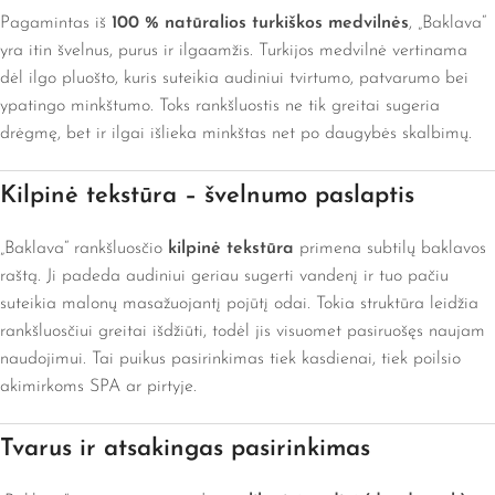
Pagamintas iš
100 % natūralios turkiškos medvilnės
, „Baklava“
yra itin švelnus, purus ir ilgaamžis. Turkijos medvilnė vertinama
dėl ilgo pluošto, kuris suteikia audiniui tvirtumo, patvarumo bei
ypatingo minkštumo. Toks rankšluostis ne tik greitai sugeria
drėgmę, bet ir ilgai išlieka minkštas net po daugybės skalbimų.
Kilpinė tekstūra – švelnumo paslaptis
„Baklava“ rankšluosčio
kilpinė tekstūra
primena subtilų baklavos
raštą. Ji padeda audiniui geriau sugerti vandenį ir tuo pačiu
suteikia malonų masažuojantį pojūtį odai. Tokia struktūra leidžia
rankšluosčiui greitai išdžiūti, todėl jis visuomet pasiruošęs naujam
naudojimui. Tai puikus pasirinkimas tiek kasdienai, tiek poilsio
akimirkoms SPA ar pirtyje.
Tvarus ir atsakingas pasirinkimas