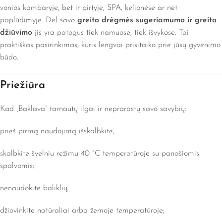
vonios kambaryje, bet ir pirtyje, SPA, kelionėse ar net
paplūdimyje. Dėl savo
greito drėgmės sugeriamumo ir greito
džiūvimo
jis yra patogus tiek namuose, tiek išvykose. Tai
praktiškas pasirinkimas, kuris lengvai prisitaiko prie jūsų gyvenimo
būdo.
Priežiūra
Kad „Baklava“ tarnautų ilgai ir neprarastų savo savybių:
prieš pirmą naudojimą išskalbkite;
skalbkite švelniu režimu 40 °C temperatūroje su panašiomis
spalvomis;
nenaudokite baliklių;
džiovinkite natūraliai arba žemoje temperatūroje;