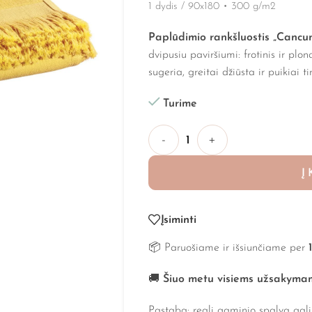
1 dydis / 90x180
•
300 g/m2
Paplūdimio rankšluostis „Cancu
dvipusiu paviršiumi: frotinis ir plo
sugeria, greitai džiūsta ir puikiai t
Turime
-
+
Į
Įsiminti
📦 Paruošiame ir išsiunčiame per
🚚
Šiuo metu visiems užsakyma
Pastaba: reali gaminio spalva gali 