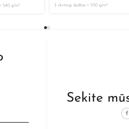
3 skirtingi dydžiai
•
550 g/m²
•
540 g/m²
o
Sekite mū