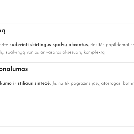
ną
orite
suderinti skirtingus spalvų akcentus
, rinkitės papildomai sm
alų, spalvingą vonios ar vasaros aksesuarų komplektą.
ionalumas
kumo ir stiliaus sintezė
. Jis ne tik pagražins jūsų atostogas, bet 