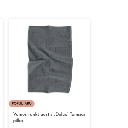
POPULIARU
Vonios rankšl
Vonios rankšluostis „Delux” Tamsiai
pilka
Nuo
4,95
€
i