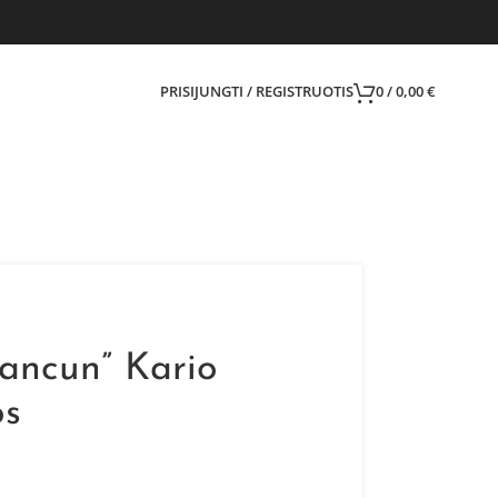
PRISIJUNGTI / REGISTRUOTIS
0
/
0,00
€
Cancun” Kario
os