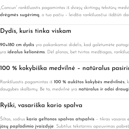
„Cancun“ rankšluostis pagamintas iš dviejų skirtingų tekstūrų medv
drėgmės sugėrimą
, o tuo pačiu – leidžia rankšluosčiui išdžiūti
Dydis, kuris tinka viskam
90×180 cm dydis
yra pakankamai didelis, kad galėtumėte patogiai
yra
idealus kelionėms
. Dėl plonos, bet tvirtos medžiagos, rankšluos
100 % kokybiška medvilnė – natūralus pasir
Rankšluostis pagamintas iš
100 % aukštos kokybės medvilnės
, 
daugybės skalbimų. Be to, medvilnė yra
natūralus ir odai draug
Ryški, vasariška kario spalva
Šiltas, sodrus
kario geltonos spalvos atspalvis
– tikras vasaros e
jūsų paplūdimio įvaizdyje
. Subtilus tekstūrinis apsiuvimas pabrė