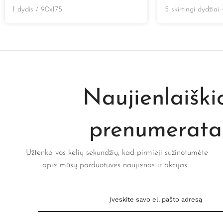
1 dydis / 90x175
5 skirtingi dydžiai
Naujienlaiški
prenumerata
Užtenka vos kelių sekundžių, kad pirmieji sužinotumėte
apie mūsų parduotuvės naujienas ir akcijas...