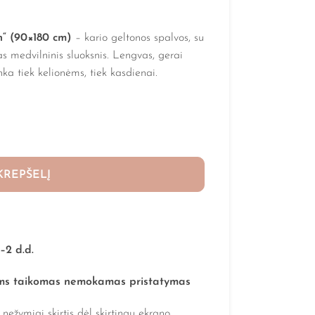
n“ (90×180 cm)
– kario geltonos spalvos, su
nas medvilninis sluoksnis. Lengvas, gerai
inka tiek kelionėms, tiek kasdienai.
 KREPŠELĮ
1–2 d.d.
ms taikomas nemokamas pristatymas
nežymiai skirtis dėl skirtingų ekrano