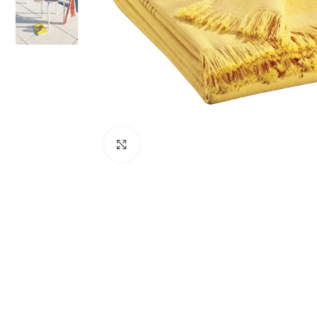
Spustelkite, kad padidintumėte