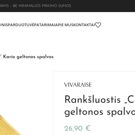
MAMS – BE MINIMALIOS PIRKIMO SUMOS
INIS
PARDUOTUVĖ
PATARIMAI
APIE MUS
KONTAKTAI
” Kario geltonos spalvos
Rankšluostis „
geltonos spalv
26,90
€