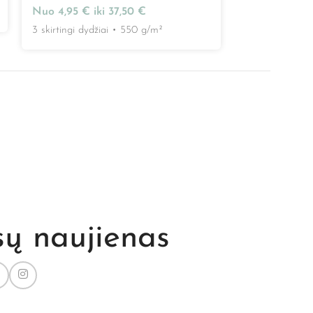
Nuo
4,95
€
iki
37,50
€
3 skirtingi dydž
3 skirtingi dydžiai
•
550 g/m²
sų naujienas