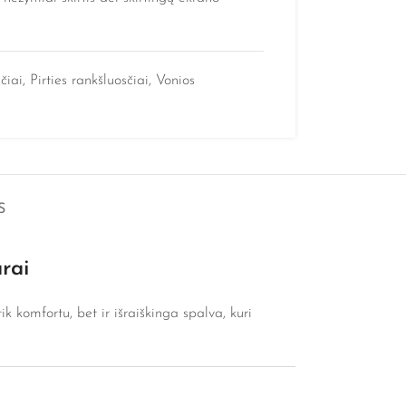
čiai
,
Pirties rankšluosčiai
,
Vonios
S
rai
ik komfortu, bet ir išraiškinga spalva, kuri