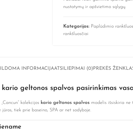
nustatymų ir apšvietimo sąlygų.
Kategorijos:
Paplūdimio rankšluos
rankšluosčiai
PILDOMA INFORMACIJA
ATSILIEPIMAI (0)
PREKĖS ŽENKLA
 kario geltonos spalvos pasirinkimas vasa
 „Cancun“ kolekcijos
kario geltonos spalvos
modelis išsiskiria ne t
 jūros, tiek prie baseino, SPA ar net sodyboje.
viename