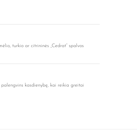
ėlio, turkio ar citrininės „Cedrat“ spalvos
ir palengvins kasdienybę, kai reikia greitai