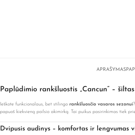
APRAŠYMAS
PA
Paplūdimio rankšluostis „Cancun“ – šiltas
Ieškote funkcionalaus, bet stilingo
rankšluosčio vasaros sezonui
?
papuoš kiekvieną poilsio akimirką. Tai puikus pasirinkimas tiek prie
Dvipusis audinys – komfortas ir lengvumas 