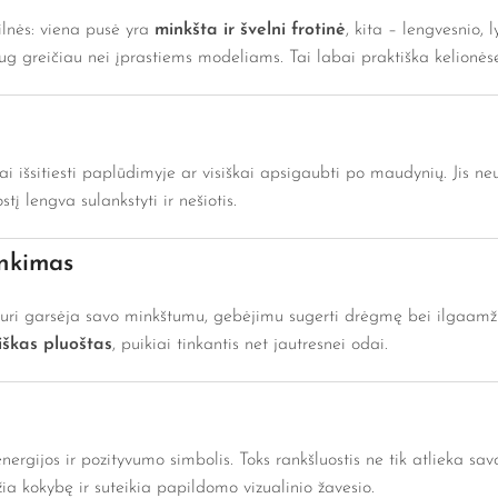
ilnės: viena pusė yra
minkšta ir švelni frotinė
, kita – lengvesnio, 
 daug greičiau nei įprastiems modeliams. Tai labai praktiška kelionė
 išsitiesti paplūdimyje ar visiškai apsigaubti po maudynių. Jis ne
tį lengva sulankstyti ir nešiotis.
inkimas
kuri garsėja savo minkštumu, gebėjimu sugerti drėgmę bei ilgaamž
iškas pluoštas
, puikiai tinkantis net jautresnei odai.
nergijos ir pozityvumo simbolis. Toks rankšluostis ne tik atlieka sav
žia kokybę ir suteikia papildomo vizualinio žavesio.