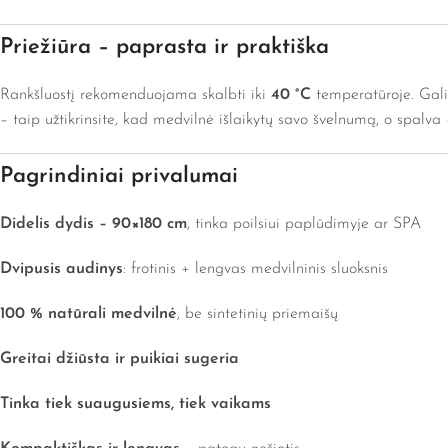
Priežiūra – paprasta ir praktiška
Rankšluostį rekomenduojama skalbti iki
40 °C
temperatūroje. Gali
– taip užtikrinsite, kad medvilnė išlaikytų savo švelnumą, o spalva
Pagrindiniai privalumai
Didelis dydis – 90×180 cm
, tinka poilsiui paplūdimyje ar SPA
Dvipusis audinys
: frotinis + lengvas medvilninis sluoksnis
100 % natūrali medvilnė
, be sintetinių priemaišų
Greitai džiūsta ir puikiai sugeria
Tinka tiek suaugusiems, tiek vaikams