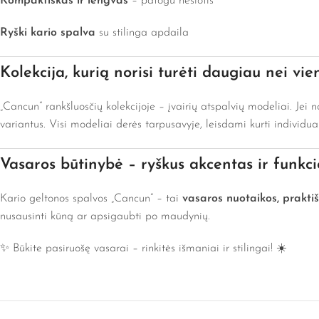
Kompaktiškas ir lengvas
– patogu nešiotis
Ryški kario spalva
su stilinga apdaila
Kolekcija, kurią norisi turėti daugiau nei vie
„Cancun“ rankšluosčių kolekcijoje – įvairių atspalvių modeliai. Jei n
variantus. Visi modeliai derės tarpusavyje, leisdami kurti individu
Vasaros būtinybė – ryškus akcentas ir funkc
Kario geltonos spalvos „Cancun“ – tai
vasaros nuotaikos, praktiš
nusausinti kūną ar apsigaubti po maudynių.
✨ Būkite pasiruošę vasarai – rinkitės išmaniai ir stilingai! ☀️