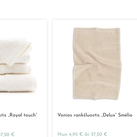
tis „Royal touch“
Vonios rankšluostis „Delux” Smėlio
Nuo
4,95
€
iki
37,50
€
57,50
€