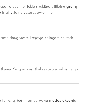
lygesnio audinio. Tokia struktūra užtikrina
greitą
se ir aktyviame vasaros gyvenime.
užima daug vietos krepšyje ar lagamine, todėl
iškumu. Šis gaminys išlaikys savo savybes net po
o funkciją, bet ir tampa ryškiu
mados akcentu