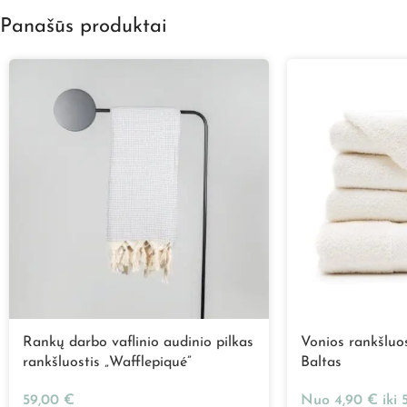
Panašūs produktai
Rankų darbo vaflinio audinio pilkas
Vonios rankšluos
rankšluostis „Wafflepiqué”
Baltas
59,00
€
Nuo
4,90
€
iki