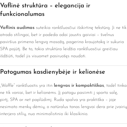
Vaflinė struktūra – elegancija ir
funkcionalumas
Vaflinis audimas
suteikia rankšluosčiui išskirtinę tekstūrą. Ji ne tik
atrodo stilingai, bet ir padeda odai jaustis gaiviai – švelnus
paviršius primena lengvą masažą, pagerina kraujotaką ir sukuria
SPA pojūtį. Be to, tokia struktūra leidžia rankšluosčiui greičiau
išdžiūti, todėl jis visuomet pasiruošęs naudoti.
Patogumas kasdienybėje ir kelionėse
„Waffle“ rankšluostis yra itin
lengvas ir kompaktiškas
, todėl tinka
ne tik voniai, bet ir kelionėms. Jį patogu pasiimti į sporto salę,
pirtį, SPA ar net paplūdimį. Ruda spalva yra praktiška – joje
nesimato menkų dėmių, o natūralus tonas lengvai dera prie įvairių
interjero stilių, nuo minimalistinio iki klasikinio.