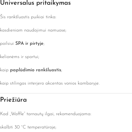
Universalus pritaikymas
Šis rankšluostis puikiai tinka:
kasdieniam naudojimui namuose;
poilsiui
SPA ir pirtyje
;
kelionėms ir sportui;
kaip
paplūdimio rankšluostis
;
kaip stilingas interjero akcentas vonios kambaryje.
Priežiūra
Kad „Waffle“ tarnautų ilgai, rekomenduojama:
skalbti 30 °C temperatūroje;