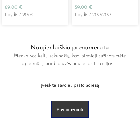
dovanų dėžutėje
69,00
€
59,00
€
1 dydis / 90x95
1 dydis / 200x200
Naujienlaiškio prenumerata
Užtenka vos kelių sekundžių, kad pirmieji sužinotumėte
apie mūsų parduotuvės naujienas ir akcijas...
Prenumeruoti