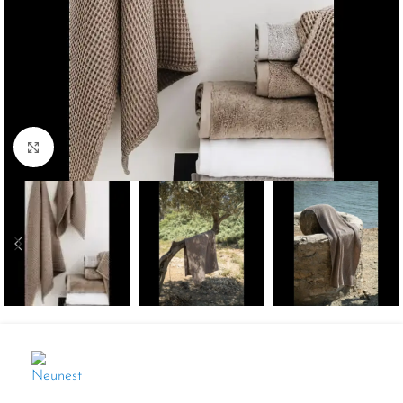
Spustelkite, kad padidintumėte