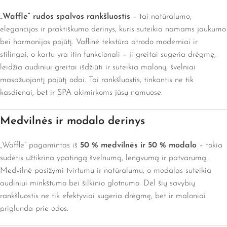
„Waffle“ rudos spalvos rankšluostis
– tai natūralumo,
elegancijos ir praktiškumo derinys, kuris suteikia namams jaukumo
bei harmonijos pojūtį. Vaflinė tekstūra atrodo moderniai ir
stilingai, o kartu yra itin funkcionali – ji greitai sugeria drėgmę,
leidžia audiniui greitai išdžiūti ir suteikia malonų, švelniai
masažuojantį pojūtį odai. Tai rankšluostis, tinkantis ne tik
kasdienai, bet ir SPA akimirkoms jūsų namuose.
Medvilnės ir modalo derinys
„Waffle“ pagamintas iš
50 % medvilnės ir 50 % modalo
– tokia
sudėtis užtikrina ypatingą švelnumą, lengvumą ir patvarumą.
Medvilnė pasižymi tvirtumu ir natūralumu, o modalas suteikia
audiniui minkštumo bei šilkinio glotnumo. Dėl šių savybių
rankšluostis ne tik efektyviai sugeria drėgmę, bet ir maloniai
priglunda prie odos.