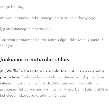
vengti baliklių;
džiovinti natūraliai arba žemoje temperatūroje džiovyklėje;
lyginti vidutinėje temperatūroje.
Tinkamai prižiūrimas šis rankšluostis ilgai išliks švelnus, purus ir
stilingas.
Jaukumas ir natūralus stilius
🌿
„Waffle“ – tai natūralus komfortas ir stilius kiekviename
prisilietime.
Ruda spalva simbolizuoja žemės ramybę ir suteikia
interjerui jaukumo, o vaflinė struktūra primena minimalistinę
prabangą. Tai puikus pasirinkimas ne tik sau, bet ir kaip praktiška
bei elegantiška dovana artimam žmogui.