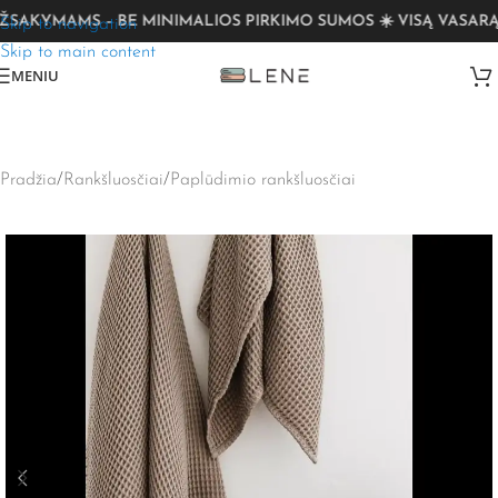
AKYMAMS – BE MINIMALIOS PIRKIMO SUMOS ☀️ VISĄ VASARĄ N
Skip to navigation
Skip to main content
MENIU
Pradžia
/
Rankšluosčiai
/
Paplūdimio rankšluosčiai