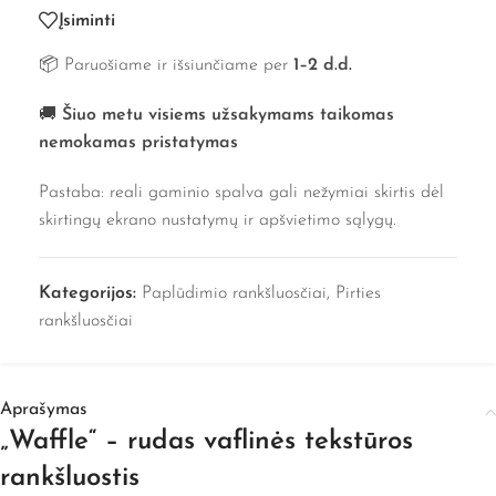
Įsiminti
📦 Paruošiame ir išsiunčiame per
1–2 d.d.
🚚
Šiuo metu visiems užsakymams taikomas
nemokamas pristatymas
Pastaba: reali gaminio spalva gali nežymiai skirtis dėl
skirtingų ekrano nustatymų ir apšvietimo sąlygų.
Kategorijos:
Paplūdimio rankšluosčiai
,
Pirties
rankšluosčiai
Aprašymas
„Waffle“ – rudas vaflinės tekstūros
rankšluostis