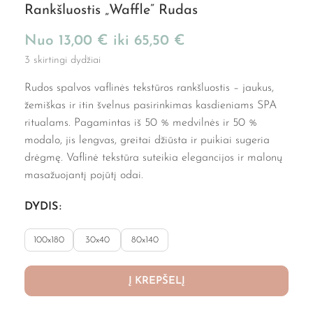
Rankšluostis „Waffle” Rudas
Nuo
13,00
€
iki
65,50
€
3 skirtingi dydžiai
Rudos spalvos vaflinės tekstūros rankšluostis – jaukus,
žemiškas ir itin švelnus pasirinkimas kasdieniams SPA
ritualams. Pagamintas iš 50 % medvilnės ir 50 %
modalo, jis lengvas, greitai džiūsta ir puikiai sugeria
drėgmę. Vaflinė tekstūra suteikia elegancijos ir malonų
masažuojantį pojūtį odai.
DYDIS
100x180
30x40
80x140
Į KREPŠELĮ