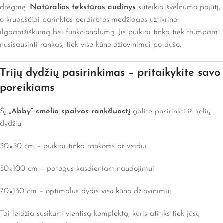
drėgmę.
Natūralios tekstūros audinys
suteikia švelnumo pojūtį,
o kruopščiai parinktos perdirbtos medžiagos užtikrina
ilgaamžiškumą bei funkcionalumą. Jis puikiai tinka tiek trumpam
nusisausinti rankas, tiek viso kūno džiovinimui po dušo.
Trijų dydžių pasirinkimas – pritaikykite savo
poreikiams
Šį
„Abby“ smėlio spalvos rankšluostį
galite pasirinkti iš kelių
dydžių:
30×50 cm – puikiai tinka rankoms ar veidui
50×100 cm – patogus kasdieniam naudojimui
70×130 cm – optimalus dydis viso kūno džiovinimui
Tai leidžia susikurti vientisą komplektą, kuris atitiks tiek jūsų