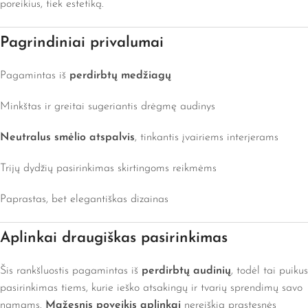
poreikius, tiek estetiką.
Pagrindiniai privalumai
Pagamintas iš
perdirbtų medžiagų
Minkštas ir greitai sugeriantis drėgmę audinys
Neutralus smėlio atspalvis
, tinkantis įvairiems interjerams
Trijų dydžių pasirinkimas skirtingoms reikmėms
Paprastas, bet elegantiškas dizainas
Aplinkai draugiškas pasirinkimas
Šis rankšluostis pagamintas iš
perdirbtų audinių
, todėl tai puikus
pasirinkimas tiems, kurie ieško atsakingų ir tvarių sprendimų savo
namams.
Mažesnis poveikis aplinkai
nereiškia prastesnės