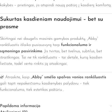
kokybės – priešingai, jis atspindi naują požiūrį į kasdienį komfortą.
Sukurtas kasdieniam naudojimui – bet su
prasme
Skirtingai nei daugelis masinės gamybos produktų, „Abby“
rankšluostis išlaiko pusiausvyrą tarp
funkcionalumo ir
sąmoningo pasirinkimo
. Jis tvirtas, bet švelnus, subtilus, bet
išraiškingas. Tai ne tik rankšluostis – tai detalė, kurią kasdien
liečiate, todėl verta rinktis ją atsakingai.
🌿 Atraskite, kaip
„Abby“ smėlio spalvos vonios rankšluostis
gali tapti nepakeičiamu kasdienybės palydovu – tiek
funkcionalumo, tiek estetikos požiūriu .
Papildoma informacija