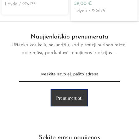
59,00
€
1 dydis / 90x175
1 dydis / 90x175
Naujienlaiškio prenumerata
Užtenka vos kelių sekundžių, kad pirmieji sužinotumėte
apie mūsų parduotuvės naujienas ir akcijas...
Prenumeruoti
Sekite mūsų naujienas