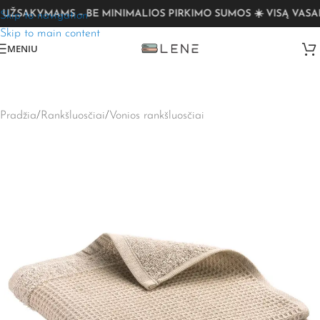
ŽSAKYMAMS – BE MINIMALIOS PIRKIMO SUMOS ☀️ VISĄ VASAR
Skip to navigation
Skip to main content
MENIU
Pradžia
/
Rankšluosčiai
/
Vonios rankšluosčiai