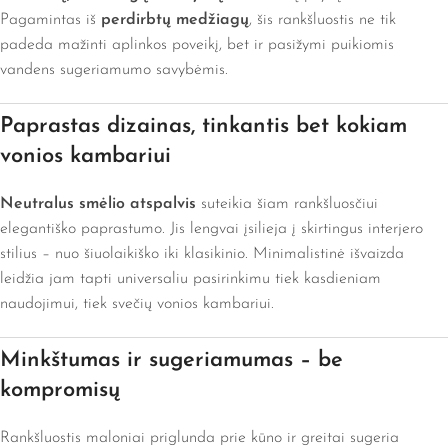
Pagamintas iš
perdirbtų medžiagų
, šis rankšluostis ne tik
padeda mažinti aplinkos poveikį, bet ir pasižymi puikiomis
vandens sugeriamumo savybėmis.
Paprastas dizainas, tinkantis bet kokiam
vonios kambariui
Neutralus smėlio atspalvis
suteikia šiam rankšluosčiui
elegantiško paprastumo. Jis lengvai įsilieja į skirtingus interjero
stilius – nuo šiuolaikiško iki klasikinio. Minimalistinė išvaizda
leidžia jam tapti universaliu pasirinkimu tiek kasdieniam
naudojimui, tiek svečių vonios kambariui.
Minkštumas ir sugeriamumas – be
kompromisų
Rankšluostis maloniai priglunda prie kūno ir greitai sugeria