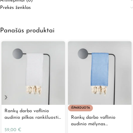
Atsiliepimai (0)
Prekės ženklas
Panašūs produktai
IŠPARDUOTA
Rankų darbo vaflinio
audinio pilkas rankšluostis
Rankų darbo vaflinio
„Wafflepiqué”
audinio mėlynas
59,00
€
rankšluostis „Wafflepiqué”