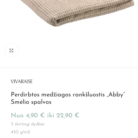
Spustelkite, kad padidintumėte
Perdirbtos medžiagos rankšluostis „Abby”
Smėlio spalvos
Nuo
4,90
€
iki
22,90
€
3 skirtingi dydžiai
450 g/m2