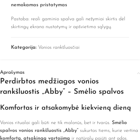
nemokamas pristatymas
Pastaba: reali gaminio spalva gali nežymiai skirtis dėl
skirtingų ekrano nustatymų ir apšvietimo sąlygų.
Kategorija:
Vonios rankšluosčiai
Aprašymas
Perdirbtos medžiagos vonios
rankšluostis „Abby“ – Smėlio spalvos
Komfortas ir atsakomybė kiekvieną dieną
Vonios ritualai gali būti ne tik malonūs, bet ir tvarūs.
Smėlio
spalvos vonios rankšluostis „Abby“
sukurtas tiems, kurie vertina
komfortą, atsakingą vartojimą
ir natūralų pojūtį ant odos.