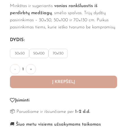
Minkštas ir sugeriantis
vonios rankšluostis iš
perdirbtų medžiagų
, smėlio spalvos. Trijų dydžių
pasirinkimas – 30×50, 50×100 ir 70×130 cm. Puikus
pasirinkimas tiems, kurie ieško tvarumo be kompromisų.
DYDIS
30x50
50x100
70x130
-
+
Į KREPŠELĮ
Įsiminti
📦 Paruošiame ir išsiunčiame per
1–2 d.d.
🚚
Šiuo metu visiems užsakymams taikomas