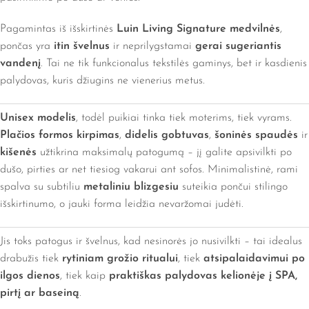
Pagamintas iš išskirtinės
Luin Living Signature medvilnės
,
pončas yra
itin švelnus
ir neprilygstamai
gerai sugeriantis
vandenį
. Tai ne tik funkcionalus tekstilės gaminys, bet ir kasdienis
palydovas, kuris džiugins ne vienerius metus.
Unisex modelis
, todėl puikiai tinka tiek moterims, tiek vyrams.
Plačios formos kirpimas
,
didelis gobtuvas
,
šoninės spaudės
ir
kišenės
užtikrina maksimalų patogumą – jį galite apsivilkti po
dušo, pirties ar net tiesiog vakarui ant sofos. Minimalistinė, rami
spalva su subtiliu
metaliniu blizgesiu
suteikia pončui stilingo
išskirtinumo, o jauki forma leidžia nevaržomai judėti.
Jis toks patogus ir švelnus, kad nesinorės jo nusivilkti – tai idealus
drabužis tiek
rytiniam grožio ritualui
, tiek
atsipalaidavimui po
ilgos dienos
, tiek kaip
praktiškas palydovas kelionėje į SPA,
pirtį ar baseiną
.