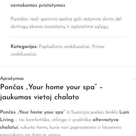
nemokamas pristatymas
Pastaba: reali gaminio spalva gali nežymiai skirtis dėl
skirtingų ekrano nustatymų ir apšvietimo sąlygų.
Kategorijos:
Paplūdimio rankšluosčiai
,
Pirties
rankšluosčiai
Aprašymas
Pončas „Your home your spa“ –
jaukumas vietoj chalato
Pončas „Your home your spa“
iš Suomijos prekės ženklo
Luin
Living
– tai komfortiška, stilinga ir praktiška
alternatyva
chalatui
, sukurta tiems, kurie nori paprastesnio ir laisvesnio
pasirinkimo po dušo ar vonios.