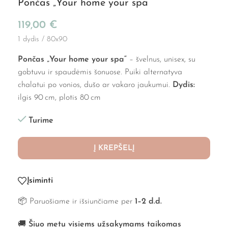
Pončas „Your home your spa”
119,00
€
1 dydis / 80x90
Pončas „Your home your spa“
– švelnus, unisex, su
gobtuvu ir spaudėmis šonuose. Puiki alternatyva
chalatui po vonios, dušo ar vakaro jaukumui.
Dydis:
ilgis 90 cm, plotis 80 cm
Turime
Į KREPŠELĮ
Įsiminti
📦 Paruošiame ir išsiunčiame per
1–2 d.d.
🚚
Šiuo metu visiems užsakymams taikomas