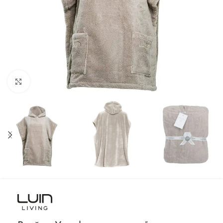
Spustelkite, kad padidintumėte