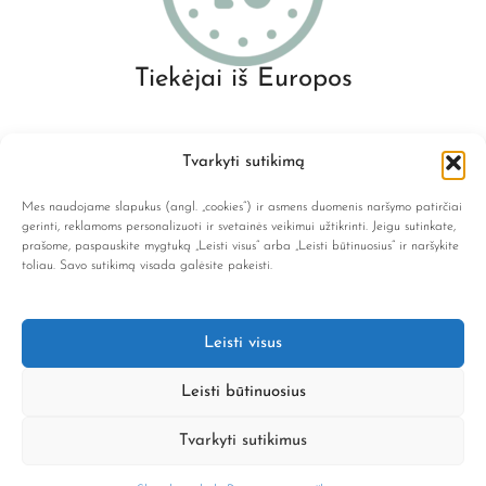
Tiekėjai iš Europos
Tvarkyti sutikimą
Mes naudojame slapukus (angl. „cookies“) ir asmens duomenis naršymo patirčiai
gerinti, reklamoms personalizuoti ir svetainės veikimui užtikrinti. Jeigu sutinkate,
prašome, paspauskite mygtuką „Leisti visus“ arba „Leisti būtinuosius“ ir naršykite
info@lene.lt
toliau. Savo sutikimą visada galėsite pakeisti.
NAVIGACIJA
Leisti visus
KATEGORIJOS
Leisti būtinuosius
INFORMACIJA
© Lene 2025. Visos teisės saugomos
Tvarkyti sutikimus