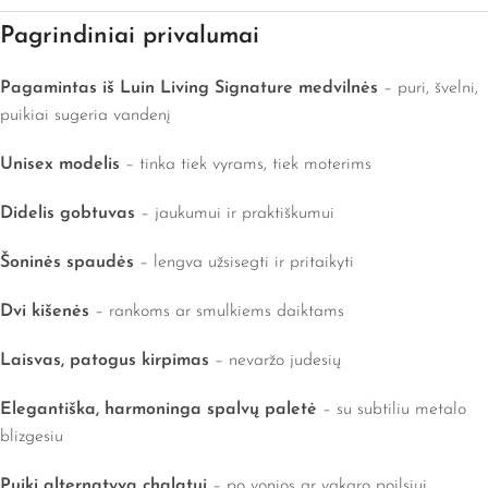
Pagrindiniai privalumai
Pagamintas iš Luin Living Signature medvilnės
– puri, švelni,
puikiai sugeria vandenį
Unisex modelis
– tinka tiek vyrams, tiek moterims
Didelis gobtuvas
– jaukumui ir praktiškumui
Šoninės spaudės
– lengva užsisegti ir pritaikyti
Dvi kišenės
– rankoms ar smulkiems daiktams
Laisvas, patogus kirpimas
– nevaržo judesių
Elegantiška, harmoninga spalvų paletė
– su subtiliu metalo
blizgesiu
Puiki alternatyva chalatui
– po vonios ar vakaro poilsiui