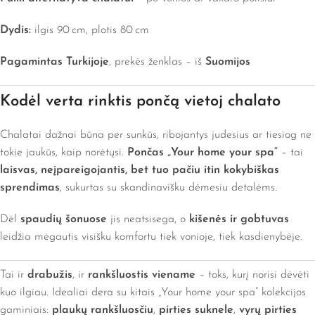
Dydis:
ilgis 90 cm, plotis 80 cm
Pagamintas Turkijoje
, prekės ženklas – iš
Suomijos
Kodėl verta rinktis pončą vietoj chalato
Chalatai dažnai būna per sunkūs, ribojantys judesius ar tiesiog ne
tokie jaukūs, kaip norėtųsi.
Pončas „Your home your spa“
– tai
laisvas, neįpareigojantis, bet tuo pačiu itin kokybiškas
sprendimas
, sukurtas su skandinavišku dėmesiu detalėms.
Dėl
spaudių šonuose
jis neatsisega, o
kišenės ir gobtuvas
leidžia mėgautis visišku komfortu tiek vonioje, tiek kasdienybėje.
Tai ir
drabužis
, ir
rankšluostis viename
– toks, kurį norisi dėvėti
kuo ilgiau. Idealiai dera su kitais „Your home your spa“ kolekcijos
gaminiais:
plaukų rankšluosčiu
,
pirties suknele
,
vyrų pirties