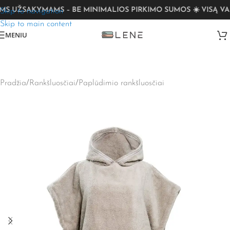
 UŽSAKYMAMS – BE MINIMALIOS PIRKIMO SUMOS ☀️ VISĄ VASA
Skip to navigation
Skip to main content
MENIU
Pradžia
/
Rankšluosčiai
/
Paplūdimio rankšluosčiai