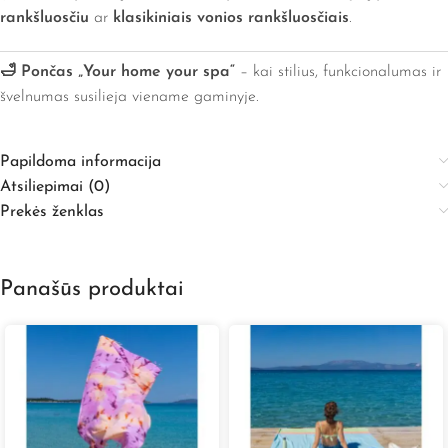
rankšluosčiu
ar
klasikiniais vonios rankšluosčiais
.
🛁 Pončas „Your home your spa“
– kai stilius, funkcionalumas ir
švelnumas susilieja viename gaminyje.
Papildoma informacija
Atsiliepimai (0)
Prekės ženklas
Panašūs produktai