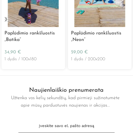
Paplūdimio rankšluostis
Paplūdimio rankšluostis
„Batika”
„Neon”
34,90
€
59,00
€
1 dydis / 100x180
1 dydis / 200x200
Naujienlaiškio prenumerata
Užtenka vos kelių sekundžių, kad pirmieji sužinotumėte
apie mūsų parduotuvės naujienas ir akcijas...