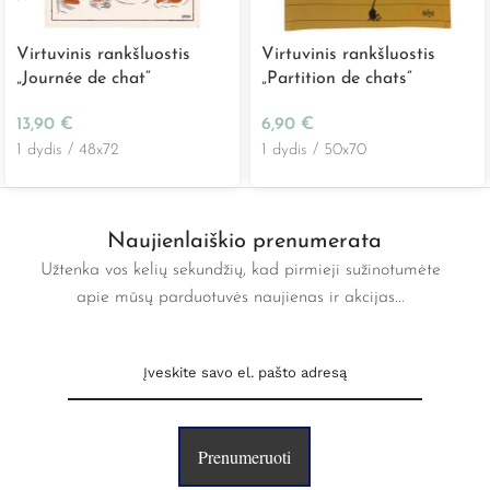
Virtuvinis rankšluostis
Virtuvinis rankšluostis
„Journée de chat“
„Partition de chats”
13,90
€
6,90
€
1 dydis / 48x72
1 dydis / 50x70
Naujienlaiškio prenumerata
Užtenka vos kelių sekundžių, kad pirmieji sužinotumėte
apie mūsų parduotuvės naujienas ir akcijas...
Prenumeruoti