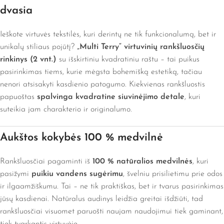
dvasia
Ieškote virtuvės tekstilės, kuri derintų ne tik funkcionalumą, bet ir
unikalų stiliaus pojūtį?
„Multi Terry“ virtuvinių rankšluosčių
rinkinys (2 vnt.)
su išskirtiniu kvadratiniu raštu – tai puikus
pasirinkimas tiems, kurie mėgsta bohemišką estetiką, tačiau
nenori atsisakyti kasdienio patogumo. Kiekvienas rankšluostis
papuoštas
spalvinga kvadratine siuvinėjimo detale
, kuri
suteikia jam charakterio ir originalumo.
Aukštos kokybės 100 % medvilnė
Rankšluosčiai pagaminti iš
100 % natūralios medvilnės
, kuri
pasižymi
puikiu vandens sugėrimu
, švelniu prisilietimu prie odos
ir ilgaamžiškumu. Tai – ne tik praktiškas, bet ir tvarus pasirinkimas
jūsų kasdienai. Natūralus audinys leidžia greitai išdžiūti, tad
rankšluosčiai visuomet paruošti naujam naudojimui tiek gaminant,