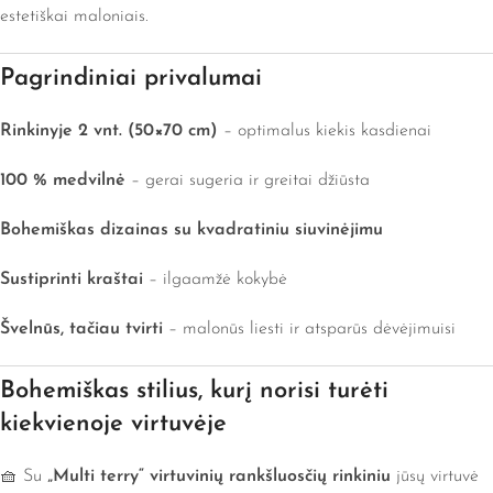
estetiškai maloniais.
Pagrindiniai privalumai
Rinkinyje 2 vnt. (50×70 cm)
– optimalus kiekis kasdienai
100 % medvilnė
– gerai sugeria ir greitai džiūsta
Bohemiškas dizainas su kvadratiniu siuvinėjimu
Sustiprinti kraštai
– ilgaamžė kokybė
Švelnūs, tačiau tvirti
– malonūs liesti ir atsparūs dėvėjimuisi
Bohemiškas stilius, kurį norisi turėti
kiekvienoje virtuvėje
🧺 Su
„Multi terry“ virtuvinių rankšluosčių rinkiniu
jūsų virtuvė