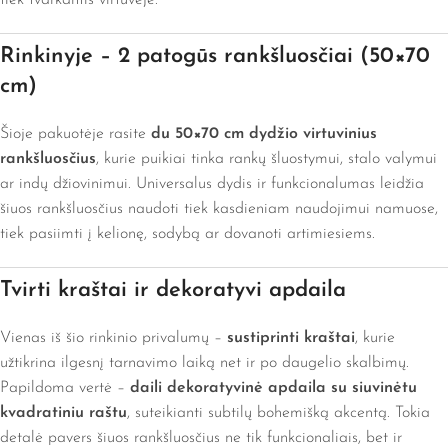
tiek tvarkantis virtuvėje.
Rinkinyje – 2 patogūs rankšluosčiai (50×70
cm)
Šioje pakuotėje rasite
du 50×70 cm dydžio virtuvinius
rankšluosčius
, kurie puikiai tinka rankų šluostymui, stalo valymui
ar indų džiovinimui. Universalus dydis ir funkcionalumas leidžia
šiuos rankšluosčius naudoti tiek kasdieniam naudojimui namuose,
tiek pasiimti į kelionę, sodybą ar dovanoti artimiesiems.
Tvirti kraštai ir dekoratyvi apdaila
Vienas iš šio rinkinio privalumų –
sustiprinti kraštai
, kurie
užtikrina ilgesnį tarnavimo laiką net ir po daugelio skalbimų.
Papildoma vertė –
daili dekoratyvinė apdaila su siuvinėtu
kvadratiniu raštu
, suteikianti subtilų bohemišką akcentą. Tokia
detalė pavers šiuos rankšluosčius ne tik funkcionaliais, bet ir