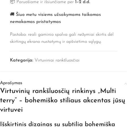
📦 Paruošiame ir išsiunčiame per
1–2 d.d.
🚚
Šiuo metu visiems užsakymams taikomas
nemokamas pristatymas
Pastaba: reali gaminio spalva gali nežymiai skirtis dėl
skirtingų ekrano nustatymų ir apšvietimo sąlygų.
Kategorija:
Virtuviniai rankšluosčiai
Aprašymas
Virtuvinių rankšluosčių rinkinys „Multi
terry“ – bohemiško stiliaus akcentas jūsų
virtuvei
Išskirtinis dizainas su subtilia bohemiška