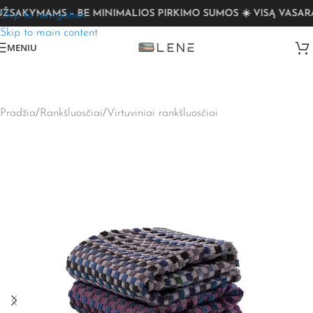
SAKYMAMS – BE MINIMALIOS PIRKIMO SUMOS ☀️ VISĄ VASARĄ
Skip to navigation
Skip to main content
MENIU
Pradžia
/
Rankšluosčiai
/
Virtuviniai rankšluosčiai