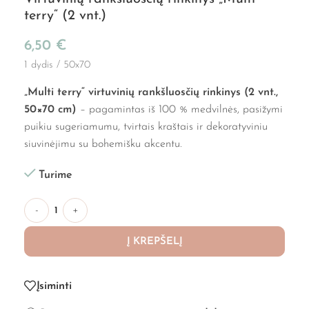
terry“ (2 vnt.)
6,50
€
1 dydis / 50x70
„Multi terry“ virtuvinių rankšluosčių rinkinys (2 vnt.,
50×70 cm)
– pagamintas iš 100 % medvilnės, pasižymi
puikiu sugeriamumu, tvirtais kraštais ir dekoratyviniu
siuvinėjimu su bohemišku akcentu.
Turime
-
+
Į KREPŠELĮ
Įsiminti