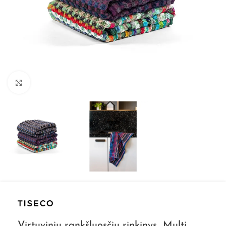
Spustelkite, kad padidintumėte
Virtuvinių rankšluosčių rinkinys „Multi