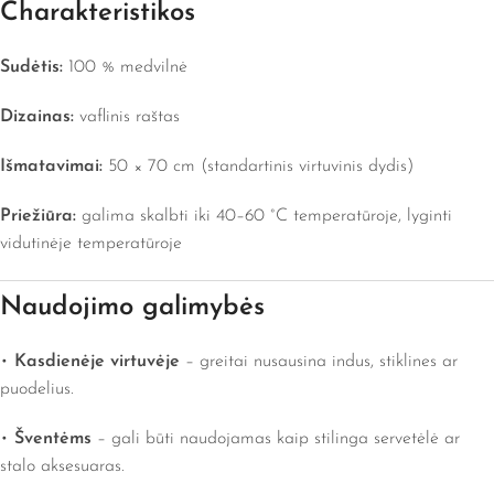
Charakteristikos
Sudėtis:
100 % medvilnė
Dizainas:
vaflinis raštas
Išmatavimai:
50 × 70 cm (standartinis virtuvinis dydis)
Priežiūra:
galima skalbti iki 40–60 °C temperatūroje, lyginti
vidutinėje temperatūroje
Naudojimo galimybės
•
Kasdienėje virtuvėje
– greitai nusausina indus, stiklines ar
puodelius.
•
Šventėms
– gali būti naudojamas kaip stilinga servetėlė ar
stalo aksesuaras.