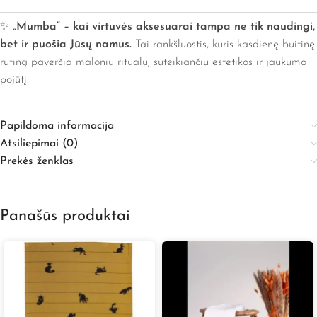
✨
„Mumba“ – kai virtuvės aksesuarai tampa ne tik naudingi,
bet ir puošia Jūsų namus.
Tai rankšluostis, kuris kasdienę buitinę
rutiną paverčia maloniu ritualu, suteikiančiu estetikos ir jaukumo
pojūtį.
Papildoma informacija
Atsiliepimai (0)
Prekės ženklas
Panašūs produktai