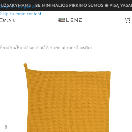
SAKYMAMS – BE MINIMALIOS PIRKIMO SUMOS ☀️ VISĄ VASARĄ
Skip to navigation
Skip to main content
MENIU
Pradžia
/
Rankšluosčiai
/
Virtuviniai rankšluosčiai