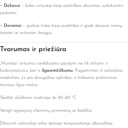
•
Dekorui
– kabo virtuvėje kaip estetiškas akcentas, suteikiantis
jaukumo.
•
Dovanai
– puikiai tinka kaip praktiška ir graži dovana namų
šventei ar artimam žmogui.
Tvarumas ir priežiūra
„Mumba“ virtuvinis rankšluostis pasižymi ne tik stiliumi ir
funkcionalumu, bet ir
ilgaamžiškumu
. Pagamintas iš natūralios
medvilnės, jis yra draugiškas aplinkai, o tinkamai prižiūrimas
tarnaus ilgus metus.
Skalbti skalbimo mašinoje iki 40–60 °C.
Vengti agresyvių cheminių priemonių ar baliklio.
Džiovinti natūraliai arba žemoje temperatūroje džiovyklėje.