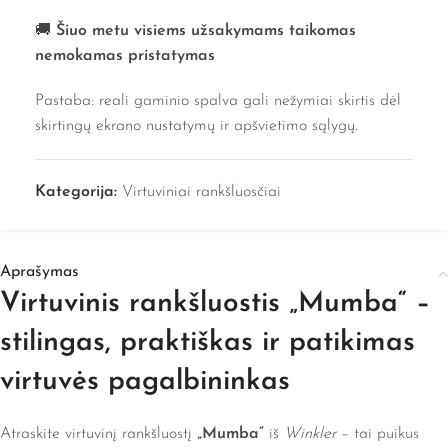
🚚
Šiuo metu visiems užsakymams taikomas
nemokamas pristatymas
Pastaba: reali gaminio spalva gali nežymiai skirtis dėl
skirtingų ekrano nustatymų ir apšvietimo sąlygų.
Kategorija:
Virtuviniai rankšluosčiai
Aprašymas
Virtuvinis rankšluostis „Mumba“ –
stilingas, praktiškas ir patikimas
virtuvės pagalbininkas
Atraskite virtuvinį rankšluostį
„Mumba“
iš
Winkler
– tai puikus