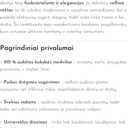
derinys tarp
funkcionalumo ir elegancijos
. Jo išskirtinis
vaflinis
raštas
ne tik suteikia modernumo ir vizualinio patrauklumo, bet ir
padeda efektyviau sugerti drėgmę, todėl indai lieka švarūs ir be
dryžių. Šis rankšluostis taps nepakeičiamu kasdieniu pagalbininku,
kuris virtuvėje užtikrins komfortą ir estetiką vienu metu.
Pagrindiniai privalumai
•
100 % aukštos kokybės medvilnė
– minkšta, švelni, draugiška
paviršiams ir maloni liesti.
•
Puikus drėgmės sugėrimas
– vaflinis audinys greitai
nusausina net stiklinius indus, nepalikdamas dėmių ar dryžių.
•
Švelnus indams
– audinio struktūra nebraižo paviršių, todėl
tinka net subtiliems stikliniams ar porceliano indams.
•
Universalus dizainas
– tinka tiek kasdieniam naudojimui, tiek