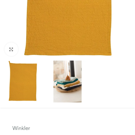
Spustelkite, kad padidintumėte