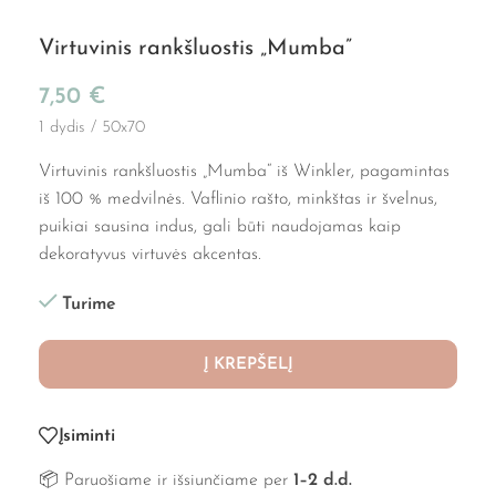
Virtuvinis rankšluostis „Mumba”
7,50
€
1 dydis / 50x70
Virtuvinis rankšluostis „Mumba“ iš Winkler, pagamintas
iš 100 % medvilnės. Vaflinio rašto, minkštas ir švelnus,
puikiai sausina indus, gali būti naudojamas kaip
dekoratyvus virtuvės akcentas.
Turime
Į KREPŠELĮ
Įsiminti
📦 Paruošiame ir išsiunčiame per
1–2 d.d.