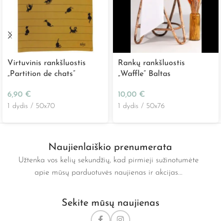
Virtuvinis rankšluostis
Rankų rankšluostis
„Partition de chats”
„Waffle” Baltas
6,90
€
10,00
€
1 dydis / 50x70
1 dydis / 50x76
Naujienlaiškio prenumerata
Užtenka vos kelių sekundžių, kad pirmieji sužinotumėte
apie mūsų parduotuvės naujienas ir akcijas...
Sekite mūsų naujienas