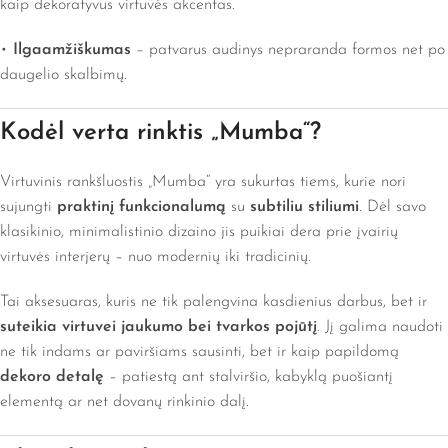
kaip dekoratyvus virtuvės akcentas.
•
Ilgaamžiškumas
– patvarus audinys nepraranda formos net po
daugelio skalbimų.
Kodėl verta rinktis „Mumba“?
Virtuvinis rankšluostis „Mumba“ yra sukurtas tiems, kurie nori
sujungti
praktinį funkcionalumą
su
subtiliu stiliumi
. Dėl savo
klasikinio, minimalistinio dizaino jis puikiai dera prie įvairių
virtuvės interjerų – nuo modernių iki tradicinių.
Tai aksesuaras, kuris ne tik palengvina kasdienius darbus, bet ir
suteikia virtuvei jaukumo bei tvarkos pojūtį
. Jį galima naudoti
ne tik indams ar paviršiams sausinti, bet ir kaip papildomą
dekoro detalę
– patiestą ant stalviršio, kabyklą puošiantį
elementą ar net dovanų rinkinio dalį.